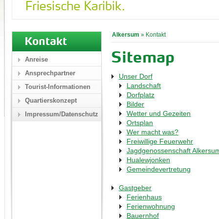
Alkersum
»
Kontakt
Kontakt
Sitemap
Anreise
Ansprechpartner
Unser Dorf
Landschaft
Tourist-Informationen
Dorfplatz
Quartierskonzept
Bilder
Wetter und Gezeiten
Impressum/Datenschutz
Ortsplan
Wer macht was?
Freiwillige Feuerwehr
Jagdgenossenschaft Alkersu
Hualewjonken
Gemeindevertretung
Gastgeber
Ferienhaus
Ferienwohnung
Bauernhof