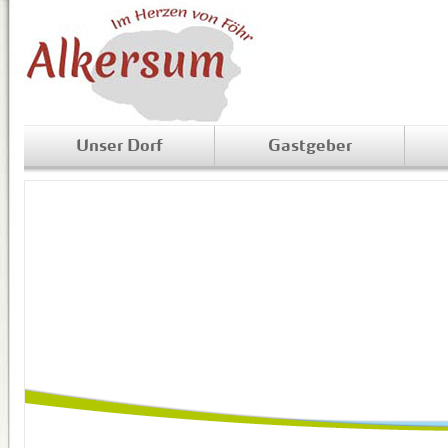
Unser Dorf
Gastgeber