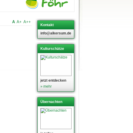
A
A+
A++
Kontakt
info@alkersum.de
Kulturschätze
jetzt entdecken
» mehr
Übernachten