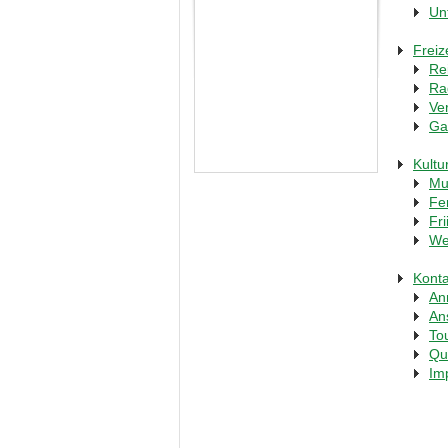
Un
Freiz
Re
Ra
Ve
Ga
Kultu
Mu
Fer
Fr
We
Konta
An
An
To
Qu
Im