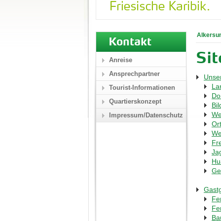
Alkersu
Kontakt
Si
Anreise
Ansprechpartner
Unser
La
Tourist-Informationen
Dor
Quartierskonzept
Bil
We
Impressum/Datenschutz
Or
We
Fr
Ja
Hu
Ge
Gast
Fe
Fe
Ba