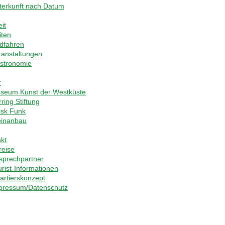
terkunft nach Datum
eit
iten
dfahren
ranstaltungen
stronomie
r
seum Kunst der Westküste
ring Stiftung
iisk Funk
inanbau
kt
reise
sprechpartner
urist-Informationen
artierskonzept
pressum/Datenschutz