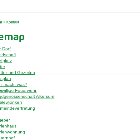
m
»
Kontakt
temap
 Dorf
ndschaft
fplatz
der
tter und Gezeiten
tsplan
r macht was?
eiwillige Feuerwehr
gdgenossenschaft Alkersum
alewjonken
meindevertretung
geber
rienhaus
rienwohnung
uernhof