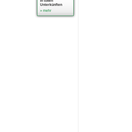
in tollen
Unterkünften
» mehr