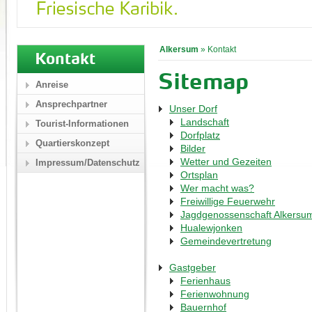
Alkersum
»
Kontakt
Kontakt
Sitemap
Anreise
Ansprechpartner
Unser Dorf
Landschaft
Tourist-Informationen
Dorfplatz
Quartierskonzept
Bilder
Wetter und Gezeiten
Impressum/Datenschutz
Ortsplan
Wer macht was?
Freiwillige Feuerwehr
Jagdgenossenschaft Alkersu
Hualewjonken
Gemeindevertretung
Gastgeber
Ferienhaus
Ferienwohnung
Bauernhof