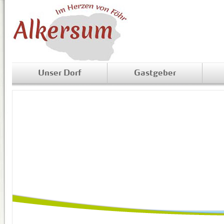
Unser Dorf
Gastgeber