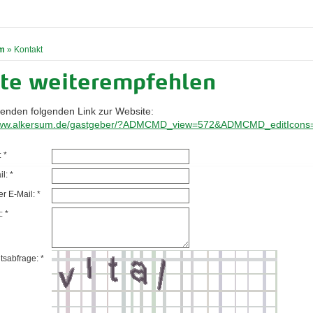
m
»
Kontakt
ite weiterempfehlen
senden folgenden Link zur Website:
/www.alkersum.de/gastgeber/?ADMCMD_view=572&ADMCMD_editIcons
 *
l: *
r E-Mail: *
: *
tsabfrage: *