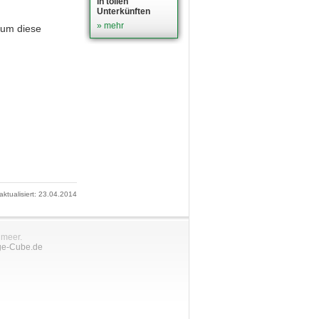
in tollen
Unterkünften
» mehr
 um diese
 aktualisiert: 23.04.2014
nmeer.
ge-Cube.de