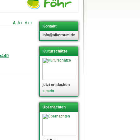
A
A+
A++
Kontakt
info@alkersum.de
Kulturschätze
=440
jetzt entdecken
» mehr
Übernachten