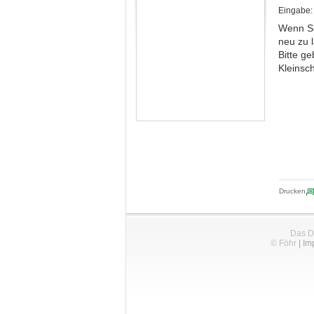
Eingabe:
Wenn Si
neu zu 
Bitte ge
Kleinsc
Drucken
Das D
© Föhr
|
Im