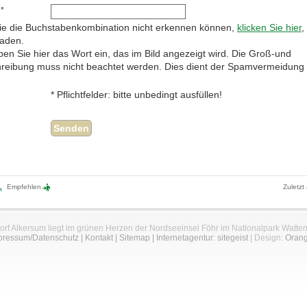
 *
e die Buchstabenkombination nicht erkennen können,
klicken Sie hier
,
laden.
ben Sie hier das Wort ein, das im Bild angezeigt wird. Die Groß-und
hreibung muss nicht beachtet werden. Dies dient der Spamvermeidung
* Pflichtfelder: bitte unbedingt ausfüllen!
Empfehlen
Zuletzt
orf Alkersum liegt im grünen Herzen der Nordseeinsel Föhr im Nationalpark Watte
pressum/Datenschutz
|
Kontakt
|
Sitemap
|
Internetagentur: sitegeist
| Design:
Oran