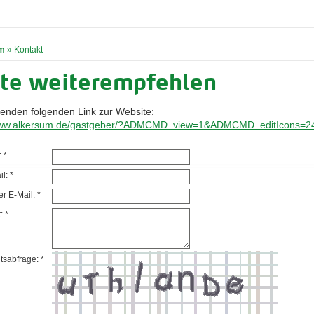
m
»
Kontakt
ite weiterempfehlen
senden folgenden Link zur Website:
/www.alkersum.de/gastgeber/?ADMCMD_view=1&ADMCMD_editIcons=2
 *
l: *
r E-Mail: *
: *
tsabfrage: *