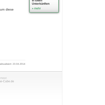
in tollen
Unterkünften
» mehr
 um diese
 aktualisiert: 23.04.2014
nmeer.
ge-Cube.de