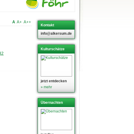
A
A+
A++
Kontakt
info@alkersum.de
Kulturschätze
42
jetzt entdecken
» mehr
Übernachten