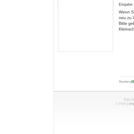
Eingabe:
Wenn Si
neu zu 
Bitte ge
Kleinsc
Drucken
Das D
© Föhr
|
Im