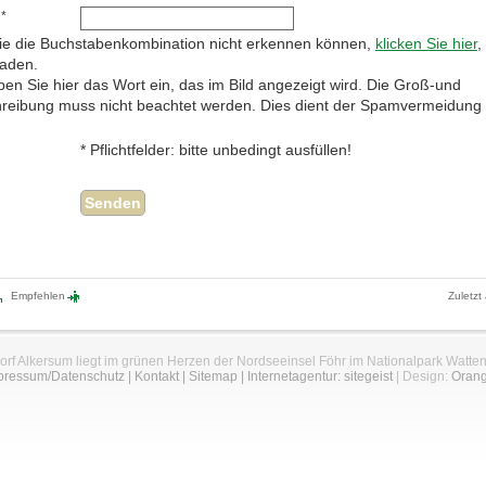
 *
e die Buchstabenkombination nicht erkennen können,
klicken Sie hier
,
laden.
ben Sie hier das Wort ein, das im Bild angezeigt wird. Die Groß-und
hreibung muss nicht beachtet werden. Dies dient der Spamvermeidung
* Pflichtfelder: bitte unbedingt ausfüllen!
Empfehlen
Zuletzt
orf Alkersum liegt im grünen Herzen der Nordseeinsel Föhr im Nationalpark Watte
pressum/Datenschutz
|
Kontakt
|
Sitemap
|
Internetagentur: sitegeist
| Design:
Oran