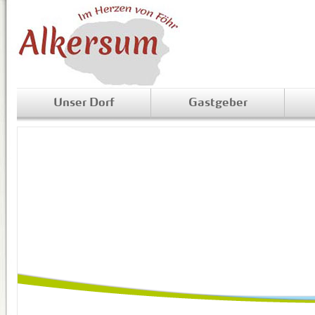
Unser Dorf
Gastgeber