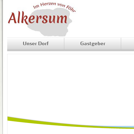
Unser Dorf
Gastgeber