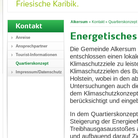
Alkersum
»
Kontakt
»
Quartierskonzept
Kontakt
Energetisches
Anreise
Ansprechpartner
Die Gemeinde Alkersum a
Tourist-Informationen
entschlossen einen lokal
Klimaschutzziele zu leis
Quartierskonzept
Klimaschutzzielen des B
Impressum/Datenschutz
Holstein, wobei in den a
Untersuchungen auch die
dem Klimaschutzkonzept
berücksichtigt und eing
In dem Quartierskonzept
Steigerung der Energiee
Treibhausgasausstoßes a
und aufbauend darauf Zi