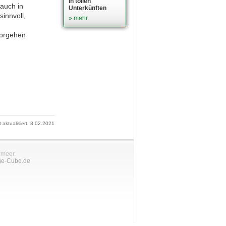
in tollen
auch in
Unterkünften
innvoll,
» mehr
Vorgehen
t aktualisiert: 8.02.2021
nmeer.
ge-Cube.de