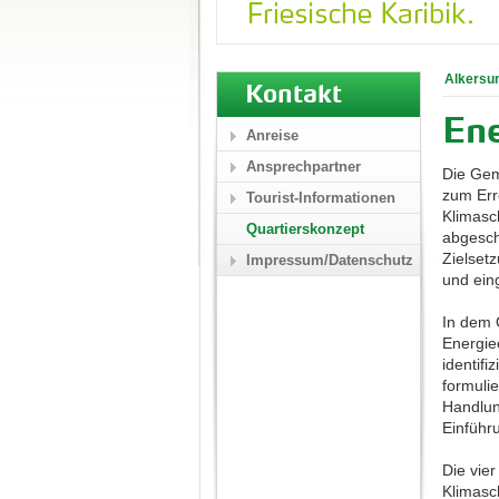
Alkersu
Kontakt
Ene
Anreise
Ansprechpartner
Die Gem
zum Err
Tourist-Informationen
Klimasc
Quartierskonzept
abgesch
Zielset
Impressum/Datenschutz
und ein
In dem 
Energie
identif
formuli
Handlun
Einführ
Die vie
Klimasch