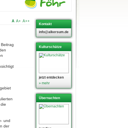
A
A+
A++
Kontakt
info@alkersum.de
 Beitrag
Kulturschätze
 den
en
sichtigt
jetzt entdecken
» mehr
gebiet
e
Übernachten
lierten
 die
e- und
in der