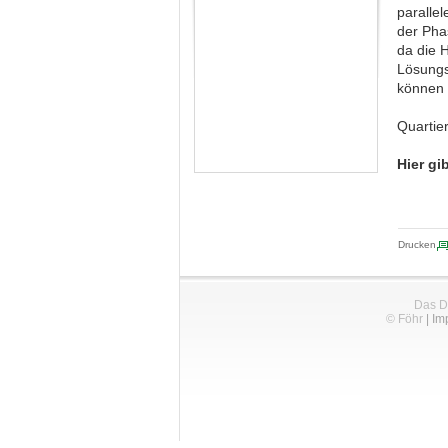
paralle
der Pha
da die 
Lösungs
können 
Quartie
Hier gi
Drucken
Das D
© Föhr
|
Im