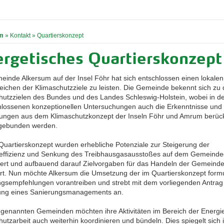
m
»
Kontakt
»
Quartierskonzept
rgetisches Quartierskonzept
einde Alkersum auf der Insel Föhr hat sich entschlossen einen lokalen
eichen der Klimaschutzziele zu leisten. Die Gemeinde bekennt sich zu
hutzzielen des Bundes und des Landes Schleswig-Holstein, wobei in d
lossenen konzeptionellen Untersuchungen auch die Erkenntnisse und
zungen aus dem Klimaschutzkonzept der Inseln Föhr und Amrum berück
gebunden werden.
Quartierskonzept wurden erhebliche Potenziale zur Steigerung der
effizienz und Senkung des Treibhausgasausstoßes auf dem Gemeinde
iziert und aufbauend darauf Zielvorgaben für das Handeln der Gemeind
ert. Nun möchte Alkersum die Umsetzung der im Quartierskonzept formu
gsempfehlungen vorantreiben und strebt mit dem vorliegenden Antrag
ung eines Sanierungsmanagements an.
r genannten Gemeinden möchten ihre Aktivitäten im Bereich der Energi
utzarbeit auch weiterhin koordinieren und bündeln. Dies spiegelt sich 