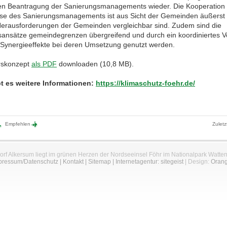
len Beantragung der Sanierungsmanagements wieder. Die Kooperation 
se des Sanierungsmanagements ist aus Sicht der Gemeinden äußerst s
Herausforderungen der Gemeinden vergleichbar sind. Zudem sind die
ansätze gemeindegrenzen übergreifend und durch ein koordiniertes 
Synergieeffekte bei deren Umsetzung genutzt werden.
rskonzept
als PDF
downloaden (10,8 MB).
bt es weitere Informationen:
https://klimaschutz-foehr.de/
Empfehlen
Zuletz
orf Alkersum liegt im grünen Herzen der Nordseeinsel Föhr im Nationalpark Watte
pressum/Datenschutz
|
Kontakt
|
Sitemap
|
Internetagentur: sitegeist
| Design:
Oran