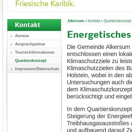
Alkersum
»
Kontakt
»
Quartierskonzept
Kontakt
Energetisches
Anreise
Ansprechpartner
Die Gemeinde Alkersum a
Tourist-Informationen
entschlossen einen lokal
Klimaschutzziele zu leis
Quartierskonzept
Klimaschutzzielen des B
Impressum/Datenschutz
Holstein, wobei in den a
Untersuchungen auch die
dem Klimaschutzkonzept
berücksichtigt und eing
In dem Quartierskonzept
Steigerung der Energiee
Treibhausgasausstoßes a
und aufbauend darauf Zi