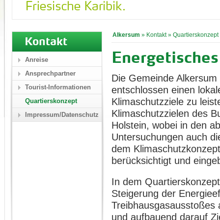
Alkersum
»
Kontakt
»
Quartierskonzept
Kontakt
Energetisches
Anreise
Ansprechpartner
Die Gemeinde Alkersum a
Tourist-Informationen
entschlossen einen lokal
Klimaschutzziele zu leis
Quartierskonzept
Klimaschutzzielen des B
Impressum/Datenschutz
Holstein, wobei in den a
Untersuchungen auch die
dem Klimaschutzkonzept
berücksichtigt und eing
In dem Quartierskonzept
Steigerung der Energiee
Treibhausgasausstoßes a
und aufbauend darauf Zi