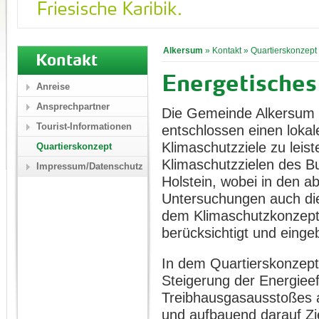
Alkersum
»
Kontakt
»
Quartierskonzept
Kontakt
Energetisches
Anreise
Ansprechpartner
Die Gemeinde Alkersum a
Tourist-Informationen
entschlossen einen lokal
Klimaschutzziele zu leis
Quartierskonzept
Klimaschutzzielen des B
Impressum/Datenschutz
Holstein, wobei in den a
Untersuchungen auch die
dem Klimaschutzkonzept
berücksichtigt und eing
In dem Quartierskonzept
Steigerung der Energiee
Treibhausgasausstoßes a
und aufbauend darauf Zi