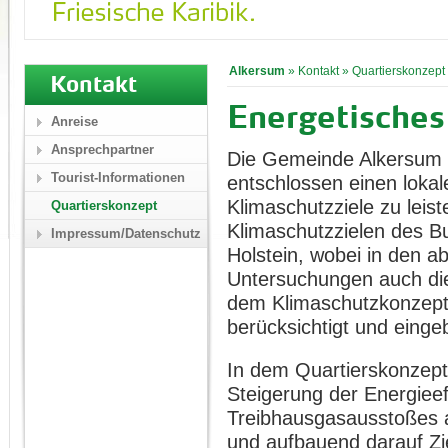
Alkersum
»
Kontakt
»
Quartierskonzept
Kontakt
Energetisches
Anreise
Ansprechpartner
Die Gemeinde Alkersum a
Tourist-Informationen
entschlossen einen lokal
Klimaschutzziele zu leis
Quartierskonzept
Klimaschutzzielen des B
Impressum/Datenschutz
Holstein, wobei in den a
Untersuchungen auch die
dem Klimaschutzkonzept
berücksichtigt und eing
In dem Quartierskonzept
Steigerung der Energiee
Treibhausgasausstoßes a
und aufbauend darauf Zi