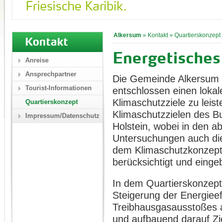
Alkersum
»
Kontakt
»
Quartierskonzept
Kontakt
Energetisches
Anreise
Ansprechpartner
Die Gemeinde Alkersum a
Tourist-Informationen
entschlossen einen lokal
Klimaschutzziele zu leis
Quartierskonzept
Klimaschutzzielen des B
Impressum/Datenschutz
Holstein, wobei in den a
Untersuchungen auch die
dem Klimaschutzkonzept
berücksichtigt und eing
In dem Quartierskonzept
Steigerung der Energiee
Treibhausgasausstoßes a
und aufbauend darauf Zi