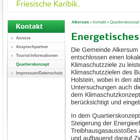
Alkersum
»
Kontakt
»
Quartierskonzept
Kontakt
Energetisches
Anreise
Ansprechpartner
Die Gemeinde Alkersum a
Tourist-Informationen
entschlossen einen lokal
Klimaschutzziele zu leis
Quartierskonzept
Klimaschutzzielen des B
Impressum/Datenschutz
Holstein, wobei in den a
Untersuchungen auch die
dem Klimaschutzkonzept
berücksichtigt und eing
In dem Quartierskonzept
Steigerung der Energiee
Treibhausgasausstoßes a
und aufbauend darauf Zi