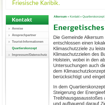
Alkersum
»
Kontakt
»
Quartierskonzept
Kontakt
Energetisches
Anreise
Ansprechpartner
Die Gemeinde Alkersum a
Tourist-Informationen
entschlossen einen lokal
Klimaschutzziele zu leis
Quartierskonzept
Klimaschutzzielen des B
Impressum/Datenschutz
Holstein, wobei in den a
Untersuchungen auch die
dem Klimaschutzkonzept
berücksichtigt und eing
In dem Quartierskonzept
Steigerung der Energiee
Treibhausgasausstoßes a
und aufbauend darauf Zi