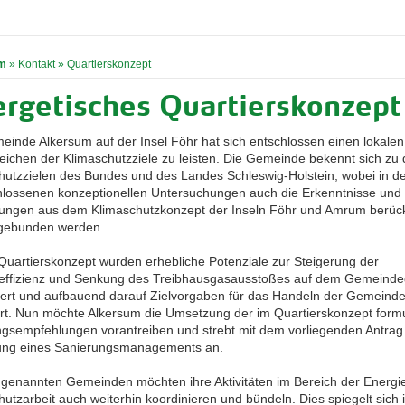
m
»
Kontakt
»
Quartierskonzept
rgetisches Quartierskonzept
einde Alkersum auf der Insel Föhr hat sich entschlossen einen lokalen
eichen der Klimaschutzziele zu leisten. Die Gemeinde bekennt sich zu
hutzzielen des Bundes und des Landes Schleswig-Holstein, wobei in d
lossenen konzeptionellen Untersuchungen auch die Erkenntnisse und
zungen aus dem Klimaschutzkonzept der Inseln Föhr und Amrum berück
gebunden werden.
Quartierskonzept wurden erhebliche Potenziale zur Steigerung der
effizienz und Senkung des Treibhausgasausstoßes auf dem Gemeinde
iziert und aufbauend darauf Zielvorgaben für das Handeln der Gemeind
ert. Nun möchte Alkersum die Umsetzung der im Quartierskonzept formu
gsempfehlungen vorantreiben und strebt mit dem vorliegenden Antrag
ung eines Sanierungsmanagements an.
r genannten Gemeinden möchten ihre Aktivitäten im Bereich der Energi
utzarbeit auch weiterhin koordinieren und bündeln. Dies spiegelt sich 