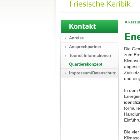
Alkersu
Kontakt
Ene
Anreise
Ansprechpartner
Die Gem
zum Err
Tourist-Informationen
Klimasc
Quartierskonzept
abgesch
Zielset
Impressum/Datenschutz
und ein
In dem 
Energie
identif
formuli
Handlun
Einführ
Die vie
Klimasch