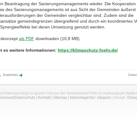
len Beantragung der Sanierungsmanagements wieder. Die Kooperation 
se des Sanierungsmanagements ist aus Sicht der Gemeinden äußerst s
Herausforderungen der Gemeinden vergleichbar sind. Zudem sind die
ansätze gemeindegrenzen übergreifend und durch ein koordiniertes 
Synergieeffekte bei deren Umsetzung genutzt werden.
rskonzept
als PDF
downloaden (10,8 MB).
bt es weitere Informationen:
https://klimaschutz-foehr.de/
Empfehlen
Zuletz
orf Alkersum liegt im grünen Herzen der Nordseeinsel Föhr im Nationalpark Watte
pressum/Datenschutz
|
Kontakt
|
Sitemap
|
Internetagentur: sitegeist
| Design:
Oran