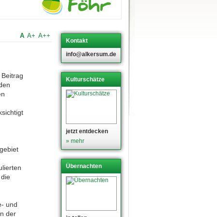
A
A+
A++
Kontakt
info@alkersum.de
 Beitrag
Kulturschätze
 den
en
sichtigt
jetzt entdecken
» mehr
gebiet
e
Übernachten
lierten
 die
e- und
in der