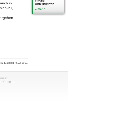
in tollen
auch in
Unterkünften
innvoll,
» mehr
Vorgehen
t aktualisiert: 8.02.2021
nmeer.
ge-Cube.de