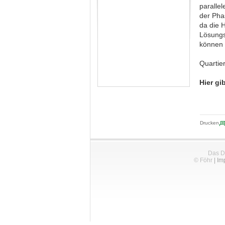
paralle
der Pha
da die 
Lösungs
können 
Quartie
Hier gi
Drucken
Das D
© Föhr
|
Im