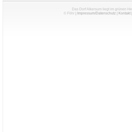
Das Dorf Alkersum liegt im grünen H
© Föhr
|
Impressum/Datenschutz
|
Kontakt