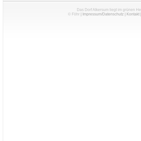
Das Dorf Alkersum liegt im grünen H
© Föhr
|
Impressum/Datenschutz
|
Kontakt