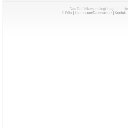
Das Dorf Alkersum liegt im grünen H
© Föhr
|
Impressum/Datenschutz
|
Kontakt