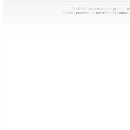
Das Dorf Alkersum liegt im grünen H
© Föhr
|
Impressum/Datenschutz
|
Kontakt