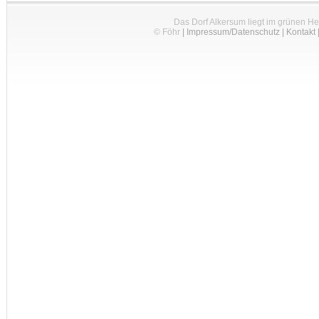
Das Dorf Alkersum liegt im grünen H
© Föhr
|
Impressum/Datenschutz
|
Kontakt