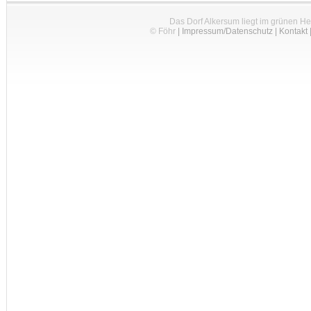
Das Dorf Alkersum liegt im grünen H
© Föhr
|
Impressum/Datenschutz
|
Kontakt