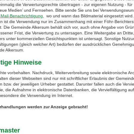
 einmalig die Verwertungsrechte übertragen - zur eigenen Nutzung - für
‘Neue Medien’ und Fernsehen. Bitte sende Sie uns bei Verwendungswun
-Mail-Benachrichtigung
, wo und wann das Bildmaterial eingesetzt wird.
in ist die Verwendung nur im Zusammenhang mit einer Föhr-Berichters
et. Die Gemeinde Alkersum behält sich vor, auch ohne Angabe von Grün
sener Frist, die Verwertung zu untersagen. Eine Weitergabe an Dritte
rs unter kommerziellen Gesichtspunkten ist untersagt. Sonstige Nutz
fältigungen (gleich welcher Art) bedürfen der ausdrücklichen Genehmig
de Alkersum.
tige Hinweise
chte vorbehalten. Nachdruck, Weiterverbreitung sowie elektronische Ar
alten dieser Webseiten sind nur mit schriftlicher Erlaubnis der Gemeind
 bzw. der jeweiligen Urheber gestattet. Darunter fallen auch die Vervie
ie, die Aufnahme in elektronische Datenbanken, die Vervielfältigung 
besondere die Verwendung im Internet.
rhandlungen werden zur Anzeige gebracht!
master