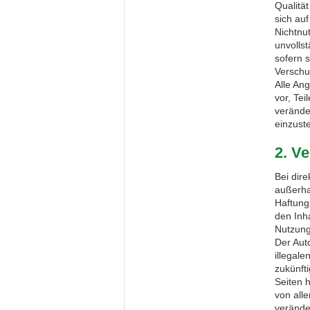
Qualitä
sich auf
Nichtnu
unvolls
sofern s
Verschul
Alle Ang
vor, Te
verände
einzuste
2. V
Bei dir
außerha
Haftungs
den Inh
Nutzung 
Der Auto
illegale
zukünfti
Seiten h
von alle
veränder