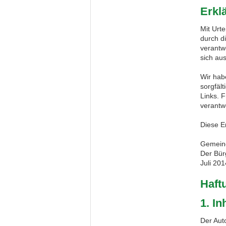
Erkl
Mit Urt
durch di
verantw
sich aus
Wir hab
sorgfält
Links. F
verantwo
Diese E
Gemein
Der Bür
Juli 201
Haft
1. I
Der Auto