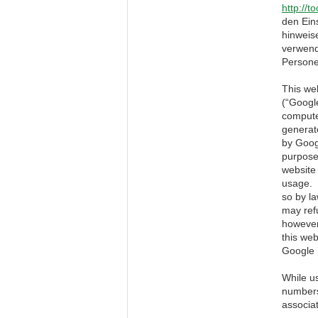
http://
den Ein
hinweis
verwend
Persone
This web
(“Google
compute
generate
by Googl
purpose 
website 
usage. G
so by la
may refu
however 
this web
Google 
While us
numbers 
associa