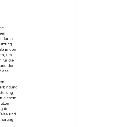
nc.
rem
e durch
nutzung
le in den
zen, um
 für die
 und der
diese
en.
Verbindung
stellung
 in diesem
nutzen
ng der
Weise und
cherung