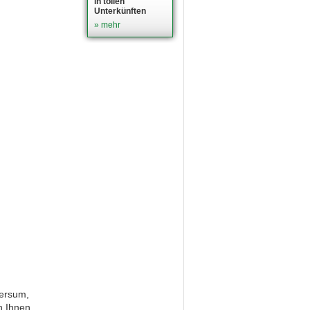
in tollen
Unterkünften
» mehr
kersum,
n Ihnen