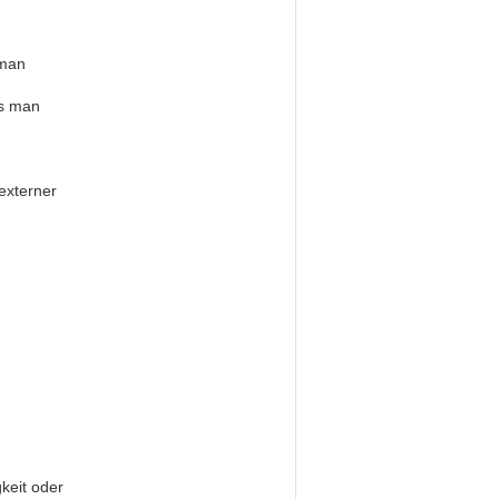
 man
ss man
 externer
gkeit oder