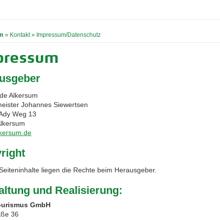
m
»
Kontakt
»
Impressum/Datenschutz
pressum
usgeber
de Alkersum
eister Johannes Siewertsen
-Ady Weg 13
lkersum
kersum.de
right
 Seiteninhalte liegen die Rechte beim Herausgeber.
altung und Realisierung:
ourismus GmbH
aße 36