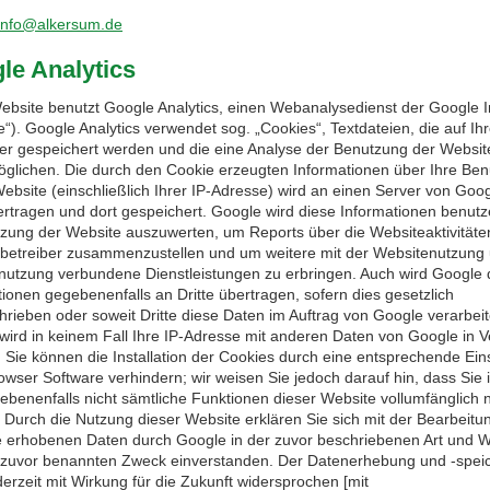
info@alkersum.de
le Analytics
ebsite benutzt Google Analytics, einen Webanalysedienst der Google I
e“). Google Analytics verwendet sog. „Cookies“, Textdateien, die auf Ih
r gespeichert werden und die eine Analyse der Benutzung der Websit
öglichen. Die durch den Cookie erzeugten Informationen über Ihre Be
Website (einschließlich Ihrer IP-Adresse) wird an einen Server von Goog
rtragen und dort gespeichert. Google wird diese Informationen benut
tzung der Website auszuwerten, um Reports über die Websiteaktivitäten
betreiber zusammenzustellen und um weitere mit der Websitenutzung
tnutzung verbundene Dienstleistungen zu erbringen. Auch wird Google 
tionen gegebenenfalls an Dritte übertragen, sofern dies gesetzlich
hrieben oder soweit Dritte diese Daten im Auftrag von Google verarbeit
wird in keinem Fall Ihre IP-Adresse mit anderen Daten von Google in 
. Sie können die Installation der Cookies durch eine entsprechende Ein
rowser Software verhindern; wir weisen Sie jedoch darauf hin, dass Sie
gebenenfalls nicht sämtliche Funktionen dieser Website vollumfänglich 
 Durch die Nutzung dieser Website erklären Sie sich mit der Bearbeitu
e erhobenen Daten durch Google in der zuvor beschriebenen Art und 
zuvor benannten Zweck einverstanden. Der Datenerhebung und -spei
erzeit mit Wirkung für die Zukunft widersprochen [mit