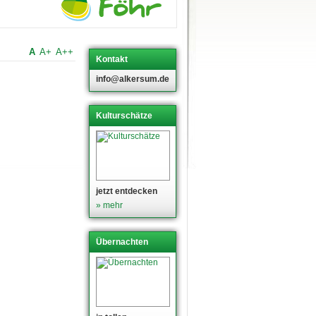
A
A+
A++
Kontakt
info@alkersum.de
Kulturschätze
jetzt entdecken
» mehr
Übernachten