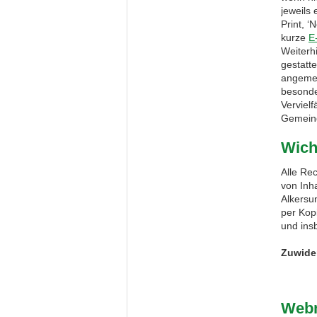
jeweils
Print, 
kurze
E
Weiterh
gestatt
angemes
besonde
Verviel
Gemein
Wich
Alle Re
von Inh
Alkersum
per Kop
und ins
Zuwide
Web