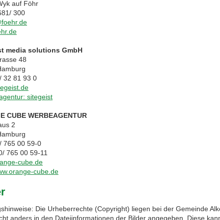
yk auf Föhr
681/ 300
foehr.de
hr.de
ist media solutions GmbH
trasse 48
Hamburg
/ 32 81 93 0
tegeist.de
agentur: sitegeist
E CUBE WERBEAGENTUR
aus 2
Hamburg
0/ 765 00 59-0
/ 765 00 59-11
ange-cube.de
www.orange-cube.de
er
shinweise: Die Urheberrechte (Copyright) liegen bei der Gemeinde Al
cht anders in den Dateiinformationen der Bilder angegeben. Diese kan