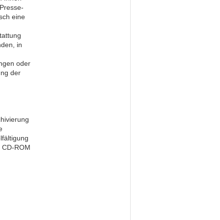
 Presse-
sch eine
tattung
den, in
,
ungen oder
ung der
chivierung
e
lfältigung
auf CD-ROM