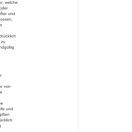
or, welche
 oder
fter und
lossen,
es
drücklich
 zu
ndgültig
e
or von
ie
ne
lle und
üpften
ücklich
g