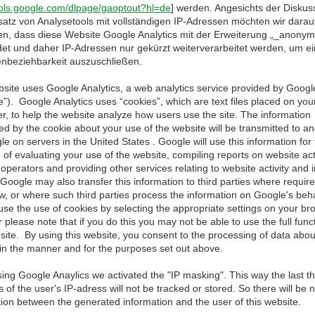
tools.google.com/dlpage/gaoptout?hl=de
] werden. Angesichts der Disku
satz von Analysetools mit vollständigen IP-Adressen möchten wir darau
en, dass diese Website Google Analytics mit der Erweiterung „_anonymi
et und daher IP-Adressen nur gekürzt weiterverarbeitet werden, um ei
nbeziehbarkeit auszuschließen.
site uses Google Analytics, a web analytics service provided by Google
”). Google Analytics uses “cookies”, which are text files placed on you
r, to help the website analyze how users use the site. The information
d by the cookie about your use of the website will be transmitted to a
e on servers in the United States . Google will use this information for
of evaluating your use of the website, compiling reports on website acti
operators and providing other services relating to website activity and i
oogle may also transfer this information to third parties where require
w, or where such third parties process the information on Google's beha
se the use of cookies by selecting the appropriate settings on your br
please note that if you do this you may not be able to use the full funct
site. By using this website, you consent to the processing of data abo
in the manner and for the purposes set out above.
ing Google Anaylics we activated the "IP masking". This way the last t
of the user's IP-adress will not be tracked or stored. So there will be 
tion between the generated information and the user of this website.