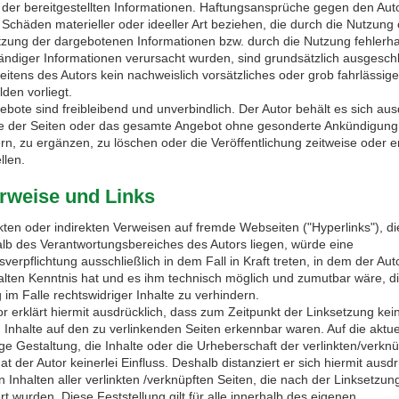
t der bereitgestellten Informationen. Haftungsansprüche gegen den Aut
 Schäden materieller oder ideeller Art beziehen, die durch die Nutzung
tzung der dargebotenen Informationen bzw. durch die Nutzung fehlerha
tändiger Informationen verursacht wurden, sind grundsätzlich ausgesch
eitens des Autors kein nachweislich vorsätzliches oder grob fahrlässig
den vorliegt.
ebote sind freibleibend und unverbindlich. Der Autor behält es sich aus
ile der Seiten oder das gesamte Angebot ohne gesonderte Ankündigung
rn, zu ergänzen, zu löschen oder die Veröffentlichung zeitweise oder e
llen.
erweise und Links
ekten oder indirekten Verweisen auf fremde Webseiten ("Hyperlinks"), di
lb des Verantwortungsbereiches des Autors liegen, würde eine
verpflichtung ausschließlich in dem Fall in Kraft treten, in dem der Aut
alten Kenntnis hat und es ihm technisch möglich und zumutbar wäre, d
im Falle rechtswidriger Inhalte zu verhindern.
r erklärt hiermit ausdrücklich, dass zum Zeitpunkt der Linksetzung kei
n Inhalte auf den zu verlinkenden Seiten erkennbar waren. Auf die aktue
ge Gestaltung, die Inhalte oder die Urheberschaft der verlinkten/verkn
at der Autor keinerlei Einfluss. Deshalb distanziert er sich hiermit ausdr
n Inhalten aller verlinkten /verknüpften Seiten, die nach der Linksetzun
t wurden. Diese Feststellung gilt für alle innerhalb des eigenen