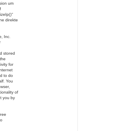
ssion um
f
zeIp()“
ne direkte
, Inc.
r
nd stored
 the
vity for
nternet
d to do
lf. You
owser,
ionality of
ut you by
hree
no