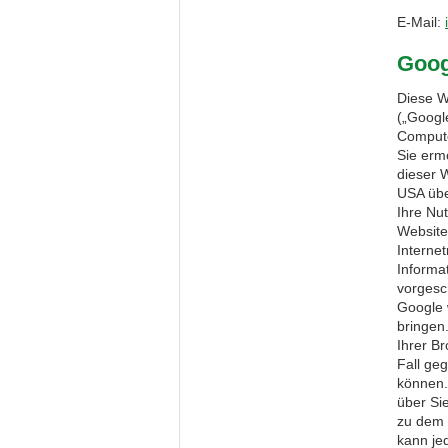
E-Mail:
Goog
Diese W
(„Googl
Compute
Sie erm
dieser 
USA übe
Ihre Nu
Website
Interne
Informa
vorgesc
Google 
bringen
Ihrer B
Fall ge
können.
über Si
zu dem 
kann jed