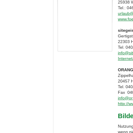
25938 W
Tel.: 04
urlaub@
www.foe
sitege
Gertigs
22303 
Tel. 040
info@si
Internet
ORANG
Zippelh
20457 
Tel. 04
Fax 040
info@or
http://
Bild
Nutzung
wenn ni