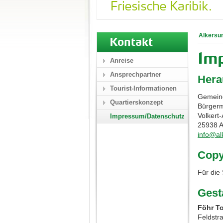
Alkersu
Kontakt
Im
Anreise
Ansprechpartner
Hera
Tourist-Informationen
Gemein
Quartierskonzept
Bürgerm
Volkert
Impressum/Datenschutz
25938 A
info@al
Copy
Für die
Gest
Föhr T
Feldstr