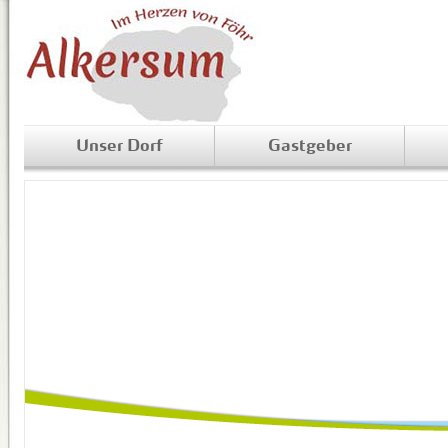
Unser Dorf
Gastgeber