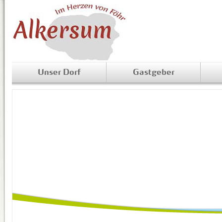
Unser Dorf
Gastgeber