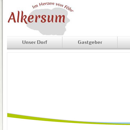
Unser Dorf
Gastgeber