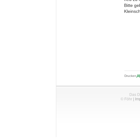
Bitte ge
Kleinsc
Drucken
Das D
© Föhr
|
Im