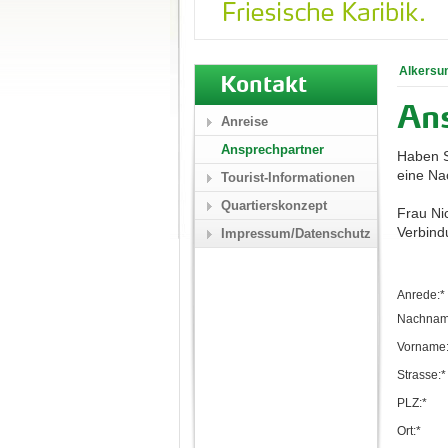
Alkersu
Kontakt
An
Anreise
Ansprechpartner
Haben S
eine Nac
Tourist-Informationen
Quartierskonzept
Frau Ni
Verbind
Impressum/Datenschutz
Anrede:*
Nachnam
Vorname:
Strasse:*
PLZ:*
Ort:*