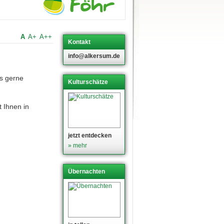
A
A+
A++
Kontakt
info@alkersum.de
s gerne
Kulturschätze
 Ihnen in
jetzt entdecken
» mehr
Übernachten