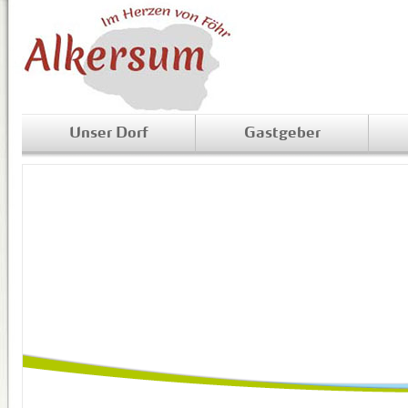
Unser Dorf
Gastgeber