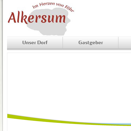
Unser Dorf
Gastgeber