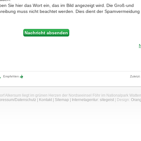
ben Sie hier das Wort ein, das im Bild angezeigt wird. Die Groß-und
hreibung muss nicht beachtet werden. Dies dient der Spamvermeidung
Empfehlen
Zuletzt
orf Alkersum liegt im grünen Herzen der Nordseeinsel Föhr im Nationalpark Watte
pressum/Datenschutz
|
Kontakt
|
Sitemap
|
Internetagentur: sitegeist
| Design:
Oran