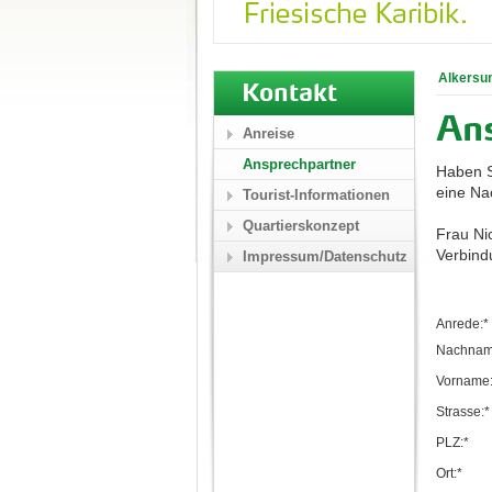
Alkersu
Kontakt
An
Anreise
Ansprechpartner
Haben S
eine Nac
Tourist-Informationen
Quartierskonzept
Frau Ni
Verbind
Impressum/Datenschutz
Anrede:*
Nachnam
Vorname:
Strasse:*
PLZ:*
Ort:*