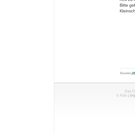
Bitte ge
Kleinsc
Drucken
Das D
© Föhr
|
Im