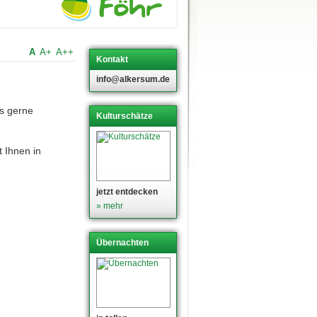
A
A+
A++
Kontakt
info@alkersum.de
s gerne
Kulturschätze
 Ihnen in
jetzt entdecken
» mehr
Übernachten