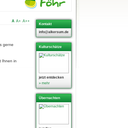
A
A+
A++
Kontakt
info@alkersum.de
s gerne
Kulturschätze
 Ihnen in
jetzt entdecken
» mehr
Übernachten