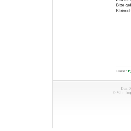
Bitte ge
Kleinsc
Drucken
Das D
© Föhr
|
Im