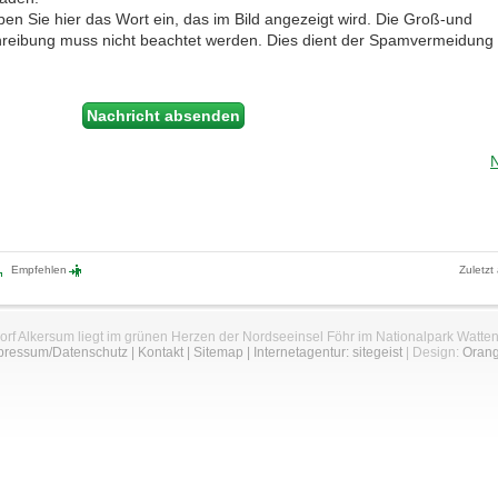
ben Sie hier das Wort ein, das im Bild angezeigt wird. Die Groß-und
hreibung muss nicht beachtet werden. Dies dient der Spamvermeidung
Empfehlen
Zuletzt
orf Alkersum liegt im grünen Herzen der Nordseeinsel Föhr im Nationalpark Watte
pressum/Datenschutz
|
Kontakt
|
Sitemap
|
Internetagentur: sitegeist
| Design:
Oran