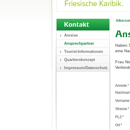
Alkersu
Kontakt
An
Anreise
Ansprechpartner
Haben S
eine Nac
Tourist-Informationen
Quartierskonzept
Frau Ni
Verbind
Impressum/Datenschutz
Anrede:*
Nachnam
Vorname:
Strasse:*
PLZ:*
Ort:*