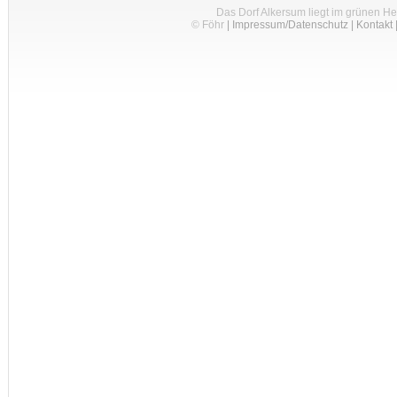
Das Dorf Alkersum liegt im grünen H
© Föhr
|
Impressum/Datenschutz
|
Kontakt