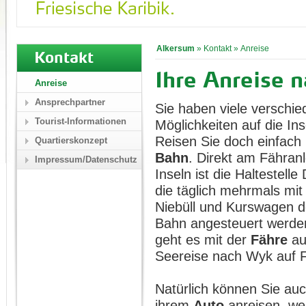
Alkersum
»
Kontakt
»
Anreise
Kontakt
Ihre Anreise 
Anreise
Ansprechpartner
Sie haben viele verschi
Tourist-Informationen
Möglichkeiten auf die I
Reisen Sie doch einfach
Quartierskonzept
Bahn
. Direkt am Fähran
Impressum/Datenschutz
Inseln ist die Haltestelle
die täglich mehrmals mi
Niebüll und Kurswagen 
Bahn angesteuert werde
geht es mit der
Fähre
auf
Seereise nach Wyk auf F
Natürlich können Sie auc
ihrem
Auto
anreisen, we