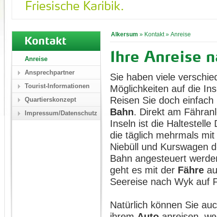
Alkersum
»
Kontakt
»
Anreise
Kontakt
Ihre Anreise 
Anreise
Ansprechpartner
Sie haben viele verschi
Tourist-Informationen
Möglichkeiten auf die I
Reisen Sie doch einfach
Quartierskonzept
Bahn
. Direkt am Fähran
Impressum/Datenschutz
Inseln ist die Haltestelle
die täglich mehrmals mi
Niebüll und Kurswagen 
Bahn angesteuert werde
geht es mit der
Fähre
auf
Seereise nach Wyk auf F
Natürlich können Sie auc
ihrem
Auto
anreisen, we