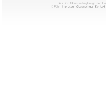
Das Dorf Alkersum liegt im grünen H
© Föhr
|
Impressum/Datenschutz
|
Kontakt