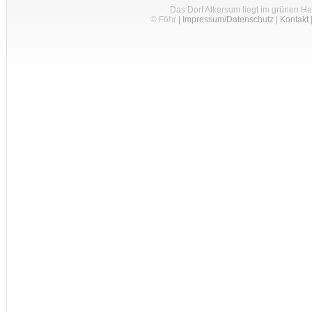
Das Dorf Alkersum liegt im grünen H
© Föhr
|
Impressum/Datenschutz
|
Kontakt