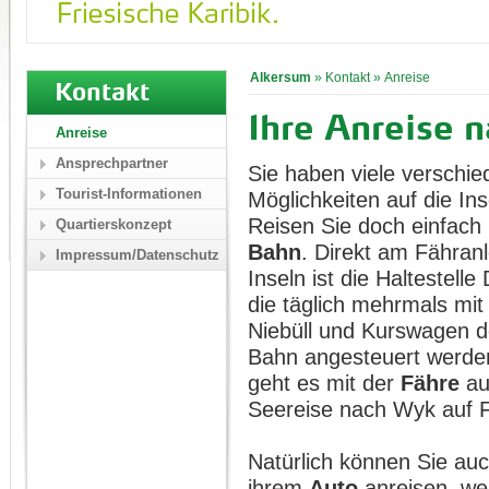
Alkersum
»
Kontakt
»
Anreise
Kontakt
Ihre Anreise 
Anreise
Ansprechpartner
Sie haben viele verschi
Tourist-Informationen
Möglichkeiten auf die I
Reisen Sie doch einfach
Quartierskonzept
Bahn
. Direkt am Fähran
Impressum/Datenschutz
Inseln ist die Haltestelle
die täglich mehrmals mi
Niebüll und Kurswagen 
Bahn angesteuert werde
geht es mit der
Fähre
auf
Seereise nach Wyk auf F
Natürlich können Sie auc
ihrem
Auto
anreisen, we