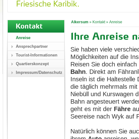
Alkersum
»
Kontakt
»
Anreise
Kontakt
Ihre Anreise 
Anreise
Ansprechpartner
Sie haben viele verschi
Tourist-Informationen
Möglichkeiten auf die I
Reisen Sie doch einfach
Quartierskonzept
Bahn
. Direkt am Fähran
Impressum/Datenschutz
Inseln ist die Haltestelle
die täglich mehrmals mi
Niebüll und Kurswagen 
Bahn angesteuert werde
geht es mit der
Fähre
auf
Seereise nach Wyk auf F
Natürlich können Sie auc
ihrem
Auto
anreisen, we