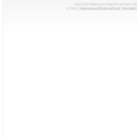
Das Dorf Alkersum liegt im grünen H
© Föhr
|
Impressum/Datenschutz
|
Kontakt