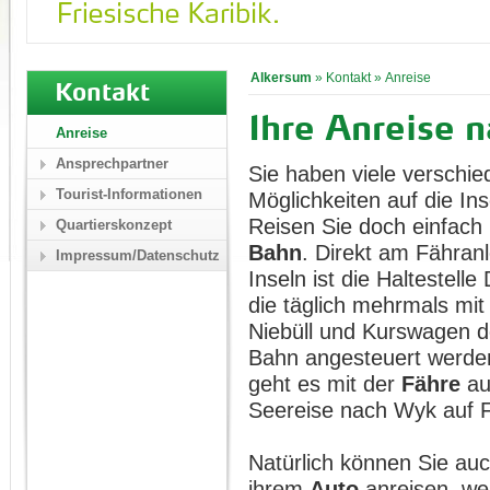
Alkersum
»
Kontakt
»
Anreise
Kontakt
Ihre Anreise 
Anreise
Ansprechpartner
Sie haben viele verschi
Tourist-Informationen
Möglichkeiten auf die I
Reisen Sie doch einfach
Quartierskonzept
Bahn
. Direkt am Fähran
Impressum/Datenschutz
Inseln ist die Haltestelle
die täglich mehrmals mi
Niebüll und Kurswagen 
Bahn angesteuert werde
geht es mit der
Fähre
auf
Seereise nach Wyk auf F
Natürlich können Sie auc
ihrem
Auto
anreisen, we