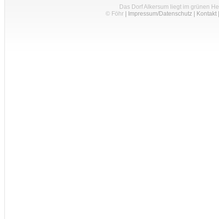
Das Dorf Alkersum liegt im grünen H
© Föhr
|
Impressum/Datenschutz
|
Kontakt