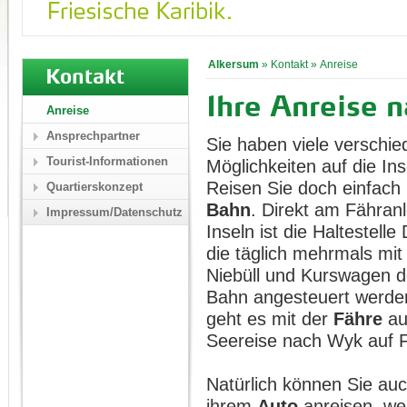
Alkersum
»
Kontakt
»
Anreise
Kontakt
Ihre Anreise 
Anreise
Ansprechpartner
Sie haben viele verschi
Tourist-Informationen
Möglichkeiten auf die I
Reisen Sie doch einfach
Quartierskonzept
Bahn
. Direkt am Fähran
Impressum/Datenschutz
Inseln ist die Haltestelle
die täglich mehrmals mi
Niebüll und Kurswagen 
Bahn angesteuert werde
geht es mit der
Fähre
auf
Seereise nach Wyk auf F
Natürlich können Sie auc
ihrem
Auto
anreisen, we