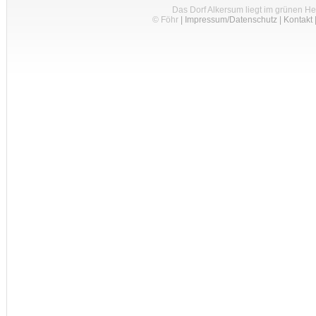
Das Dorf Alkersum liegt im grünen H
© Föhr
|
Impressum/Datenschutz
|
Kontakt