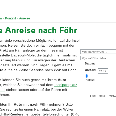
m
»
Kontakt
»
Anreise
e Anreise nach Föhr
en viele verschiedene Möglichkeiten auf die Insel
en. Reisen Sie doch einfach bequem mit der
Direkt am Fähranleger zu den Inseln ist
estelle Dagebüll-Mole, die täglich mehrmals mit
er neg Niebüll und Kurswagen der Deutschen
Datum:
gesteuert werden. Von Dagebüll geht es mit
re
auf eine kleine Seereise nach Wyk auf Föhr.
Uhrzeit:
ch können Sie auch gerne mit ihrem
Auto
Abfahrt
Su
n, welches Sie entweder auf dem
Inselparkplatz
büll
stehen lassen oder auf der Fähre mit
ehmen.
Flug
Hotel
Miet
|
|
hten Ihr
Auto mit nach Föhr
nehmen? Bitte
Sie rechtzeitig einen Fährplatz bei der Wyker
hiffs-Reederei, entweder telefonisch unter (0 46