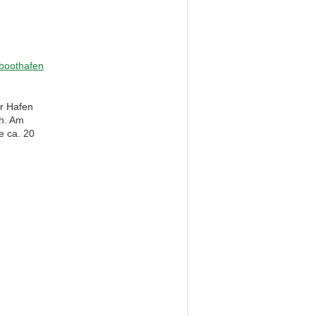
er Hafen
ch. Am
e ca. 20