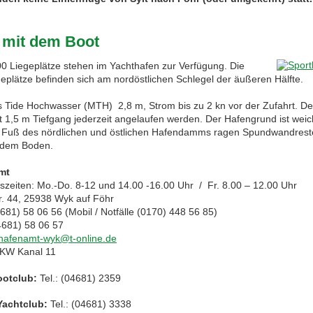
 mit dem Boot
00 Liegeplätze stehen im Yachthafen zur Verfügung. Die
geplätze befinden sich am nordöstlichen Schlegel der äußeren Hälfte.
es Tide Hochwasser (MTH) 2,8 m, Strom bis zu 2 kn vor der Zufahrt. D
t 1,5 m Tiefgang jederzeit angelaufen werden. Der Hafengrund ist wei
 Fuß des nördlichen und östlichen Hafendamms ragen Spundwandrest
 dem Boden.
mt
szeiten: Mo.-Do. 8-12 und 14.00 -16.00 Uhr / Fr. 8.00 – 12.00 Uhr
r. 44, 25938 Wyk auf Föhr
4681) 58 06 56 (Mobil / Notfälle (0170) 448 56 85)
4681) 58 06 57
hafenamt-wyk@t-online.de
KW Kanal 11
ootclub:
Tel.: (04681) 2359
Yachtclub:
Tel.: (04681) 3338