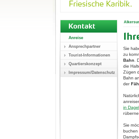
Alkersu
Kontakt
Ihr
Anreise
Ansprechpartner
Sie hab
zu komm
Tourist-Informationen
Bahn
. 
Quartierskonzept
die Halt
Zügen d
Impressum/Datenschutz
Bahn an
der
Fäh
Natürli
anreise
in Dage
rübern
Sie möc
buchen 
Dampfsc