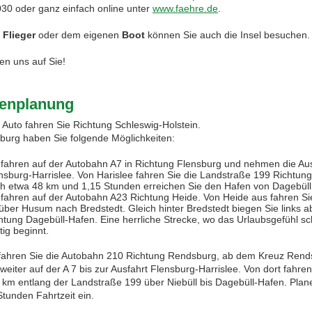
030 oder ganz einfach online unter
www.faehre.de
.
m
Flieger
oder dem eigenen
Boot
können Sie auch die Insel besuchen.
en uns auf Sie!
enplanung
 Auto fahren Sie Richtung Schleswig-Holstein.
urg haben Sie folgende Möglichkeiten:
 fahren auf der Autobahn A7 in Richtung Flensburg und nehmen die Aus
nsburg-Harrislee. Von Harislee fahren Sie die Landstraße 199 Richtung 
h etwa 48 km und 1,15 Stunden erreichen Sie den Hafen von Dagebüll
 fahren auf der Autobahn A23 Richtung Heide. Von Heide aus fahren Si
über Husum nach Bredstedt. Gleich hinter Bredstedt biegen Sie links ab
htung Dagebüll-Hafen. Eine herrliche Strecke, wo das Urlaubsgefühl s
htig beginnt.
 fahren Sie die Autobahn 210 Richtung Rendsburg, ab dem Kreuz Rend
weiter auf der A 7 bis zur Ausfahrt Flensburg-Harrislee. Von dort fahre
 km entlang der Landstraße 199 über Niebüll bis Dagebüll-Hafen. Plan
Stunden Fahrtzeit ein.