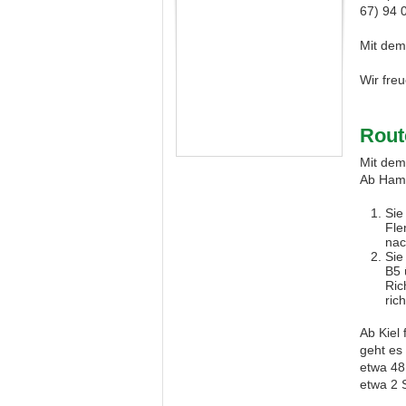
67) 94 
Mit de
Wir freu
Rout
Mit dem
Ab Hamb
Sie
Fle
nac
Sie
B5 
Ric
ric
Ab Kiel
geht es 
etwa 48
etwa 2 