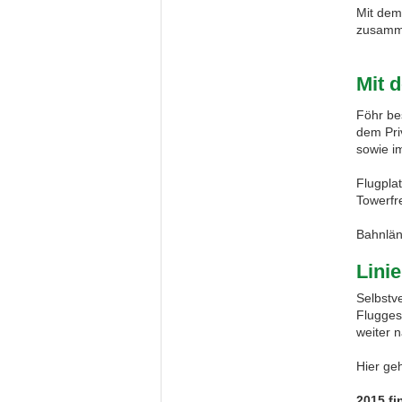
Mit dem
zusamme
Mit 
Föhr bes
dem Pri
sowie i
Flugpla
Towerfr
Bahnlän
Lini
Selbstv
Flugges
weiter 
Hier ge
2015 fi