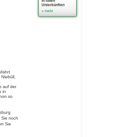
in tollen
Unterkünften
» mehr
fahrt
Niebüll,
.
e auf der
 in
chon so
sburg
n Sie noch
en Sie