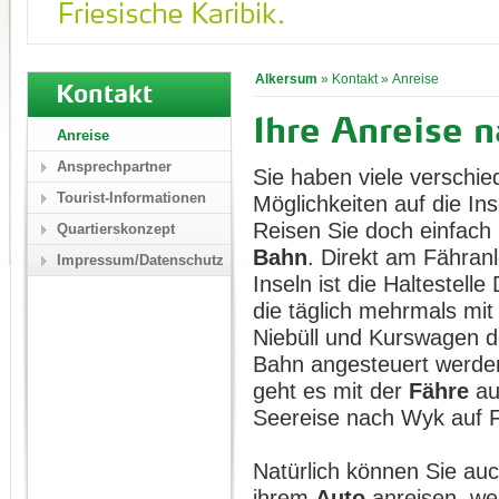
Alkersum
»
Kontakt
»
Anreise
Kontakt
Ihre Anreise 
Anreise
Ansprechpartner
Sie haben viele verschi
Tourist-Informationen
Möglichkeiten auf die I
Reisen Sie doch einfach
Quartierskonzept
Bahn
. Direkt am Fähran
Impressum/Datenschutz
Inseln ist die Haltestelle
die täglich mehrmals mi
Niebüll und Kurswagen 
Bahn angesteuert werde
geht es mit der
Fähre
auf
Seereise nach Wyk auf F
Natürlich können Sie auc
ihrem
Auto
anreisen, we