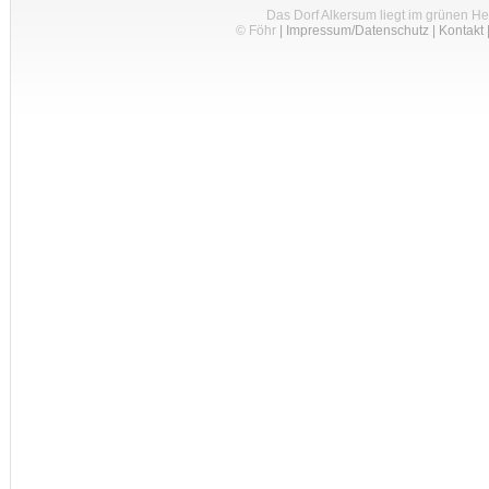
Das Dorf Alkersum liegt im grünen H
© Föhr
|
Impressum/Datenschutz
|
Kontakt