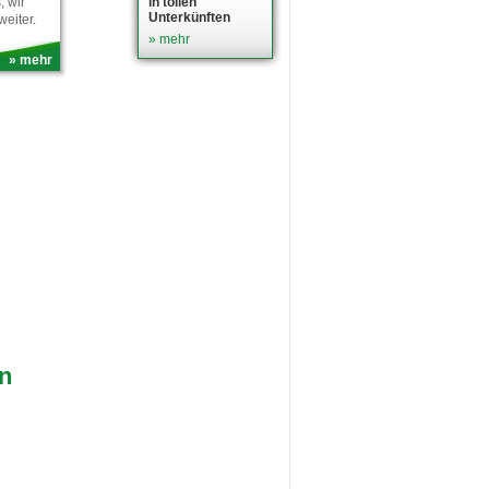
 wir
in tollen
Unterkünften
weiter.
» mehr
» mehr
n