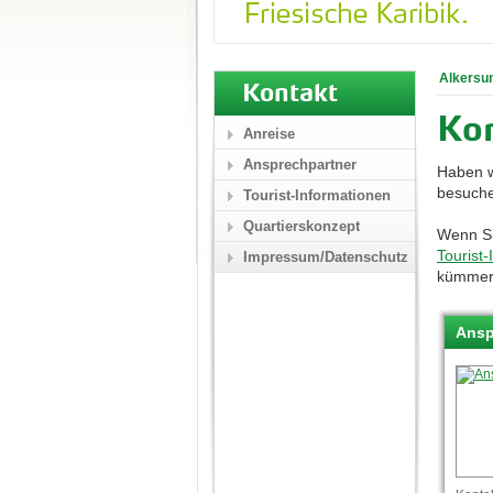
Alkersu
Kontakt
Ko
Anreise
Ansprechpartner
Haben w
besuche
Tourist-Informationen
Quartierskonzept
Wenn Si
Tourist
Impressum/Datenschutz
kümmer
Ansp