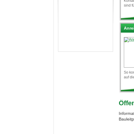
Kontak
sind f
Anre
So ko
auf di
Öffe
Informa
Bauleit