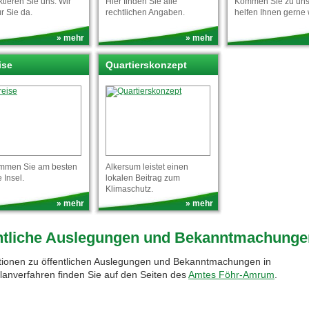
tieren Sie uns. Wir
Hier finden Sie alle
Kommen Sie zu uns,
ür Sie da.
rechtlichen Angaben.
helfen Ihnen gerne 
» mehr
» mehr
ise
Quartierskonzept
mmen Sie am besten
Alkersum leistet einen
e Insel.
lokalen Beitrag zum
Klimaschutz.
» mehr
» mehr
ntliche Auslegungen und Bekanntmachunge
tionen zu öffentlichen Auslegungen und Bekanntmachungen in
planverfahren finden Sie auf den Seiten des
Amtes Föhr-Amrum
.