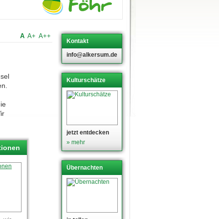
A
A+
A++
Kontakt
info@alkersum.de
sel
Kulturschätze
en.
ie
ir
jetzt entdecken
» mehr
tionen
Übernachten