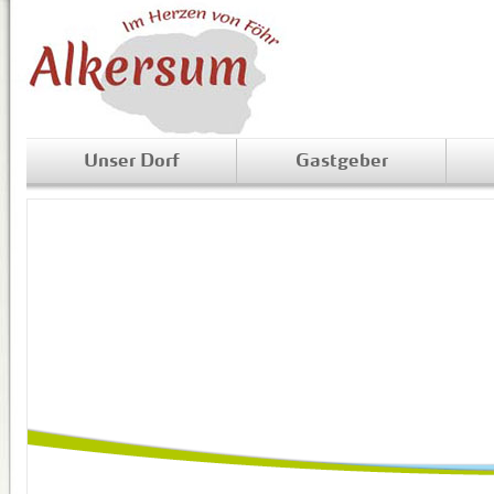
Unser Dorf
Gastgeber