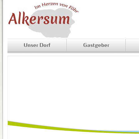
Unser Dorf
Gastgeber