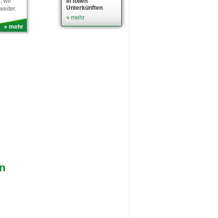
 wir
in tollen
Unterkünften
weiter.
» mehr
» mehr
n