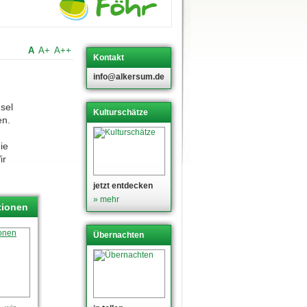
A
A+
A++
Kontakt
info@alkersum.de
sel
Kulturschätze
en.
ie
ir
jetzt entdecken
» mehr
tionen
Übernachten