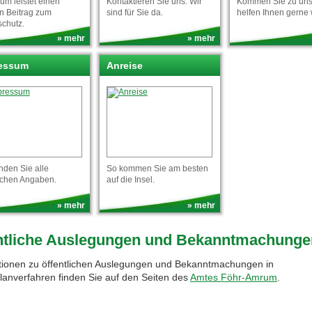
um leistet einen
Kontaktieren Sie uns. Wir
Kommen Sie zu uns,
en Beitrag zum
sind für Sie da.
helfen Ihnen gerne 
schutz.
» mehr
» mehr
essum
Anreise
inden Sie alle
So kommen Sie am besten
lichen Angaben.
auf die Insel.
» mehr
» mehr
ntliche Auslegungen und Bekanntmachunge
tionen zu öffentlichen Auslegungen und Bekanntmachungen in
planverfahren finden Sie auf den Seiten des
Amtes Föhr-Amrum
.