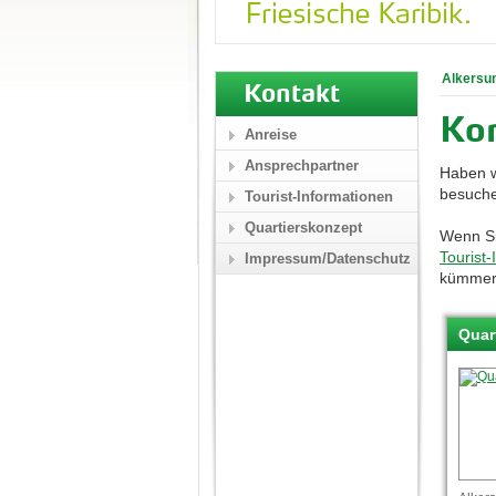
Alkersu
Kontakt
Ko
Anreise
Ansprechpartner
Haben w
besuche
Tourist-Informationen
Quartierskonzept
Wenn Si
Tourist
Impressum/Datenschutz
kümmer
Quar