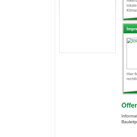
Alkers
lokal
Klima
Impr
Hier f
recht
Öffe
Informa
Bauleit