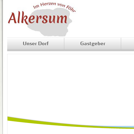
Unser Dorf
Gastgeber