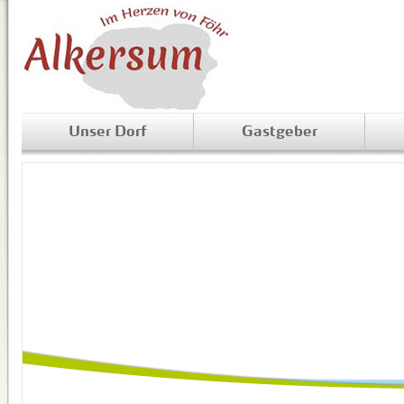
Unser Dorf
Gastgeber