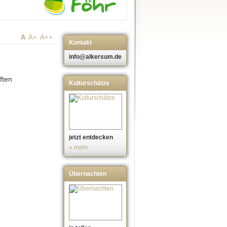
A
A+
A++
Kontakt
info@alkersum.de
ften
Kulturschätze
jetzt entdecken
» mehr
Übernachten