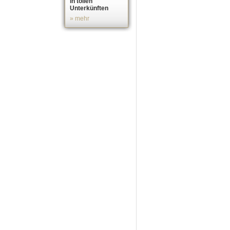
in tollen
Unterkünften
» mehr