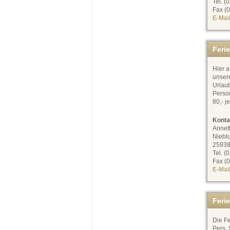
Tel. (
Fax (0
E-Mai
Feri
Hier a
unser
Urlaub
Person
80,- j
Konta
Annet
Niebl
25938
Tel. (
Fax (0
E-Mai
Feri
Die Fe
Pers. 