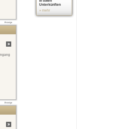
in tollen
Unterkünften
» mehr
Anzeige
ingang
Anzeige