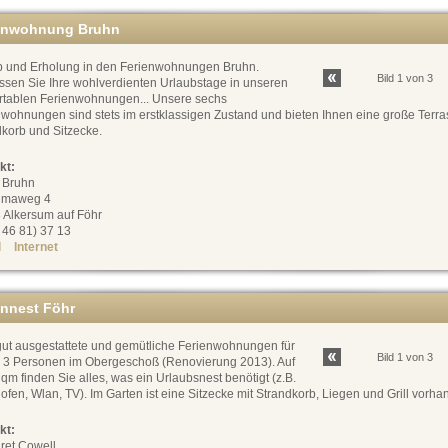
enwohnung Bruhn
b und Erholung in den Ferienwohnungen Bruhn.
Bild 1 von 3
ssen Sie Ihre wohlverdienten Urlaubstage in unseren
rtablen Ferienwohnungen... Unsere sechs
wohnungen sind stets im erstklassigen Zustand und bieten Ihnen eine große Terra
korb und Sitzecke.
kt:
l Bruhn
umaweg 4
 Alkersum auf Föhr
0 46 81) 37 13
l
Internet
ennest Föhr
gut ausgestattete und gemütliche Ferienwohnungen für
Bild 1 von 3
. 3 Personen im Obergeschoß (Renovierung 2013). Auf
qm finden Sie alles, was ein Urlaubsnest benötigt (z.B.
fen, Wlan, TV). Im Garten ist eine Sitzecke mit Strandkorb, Liegen und Grill vorha
kt:
ret Cowell