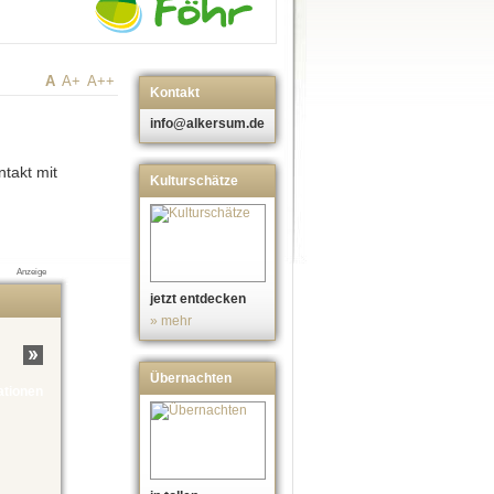
A
A+
A++
Kontakt
info@alkersum.de
ntakt mit
Kulturschätze
Anzeige
jetzt entdecken
» mehr
Übernachten
ationen