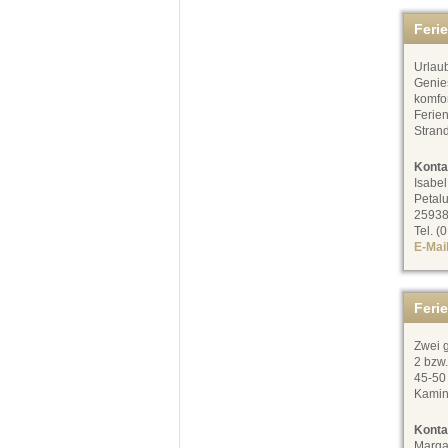
Feri
Urlau
Genie
komfo
Ferien
Strand
Konta
Isabe
Petal
25938
Tel. (
E-Mai
Feri
Zwei 
2 bzw
45-50 
Kamino
Konta
Marga