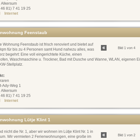
 Alkersum
0 46 81) 7 41 19 25
l
Internet
enwohnung Feenstaub
 Wohnung Feenstaub ist frisch renoviert und bietet auf
Bild 1 von 4
0qm für bis zu 4 Personen samt Hund nahezu alles, was
rz begehrt: Eine voll eingerichtete Küche, einen
ofen, Waschmaschine u. Trockner, Bad mit Dusche und Wanne, WLAN, eigenen E
KW-Stellplatz.
kt:
Braren
rt-Ady-Weg 1
 Alkersum
0 46 81) 7 41 19 25
l
Internet
enwohnung Lütje Klint 1
nd nicht die Nr. 1, aber wir wohnen im Lütje Klint Nr. 1 in
Bild 1 von 2
sum. Wir vermieten 2 Ferienwohnungen, eine große im