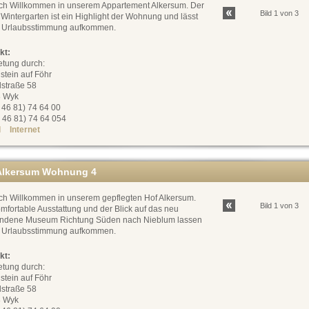
ich Willkommen in unserem Appartement Alkersum. Der
Bild 1 von 3
Wintergarten ist ein Highlight der Wohnung und lässt
h Urlaubsstimmung aufkommen.
kt:
etung durch:
stein auf Föhr
dstraße 58
 Wyk
0 46 81) 74 64 00
 46 81) 74 64 054
l
Internet
Alkersum Wohnung 4
ich Willkommen in unserem gepflegten Hof Alkersum.
Bild 1 von 3
mfortable Ausstattung und der Blick auf das neu
andene Museum Richtung Süden nach Nieblum lassen
h Urlaubsstimmung aufkommen.
kt:
etung durch:
stein auf Föhr
dstraße 58
 Wyk