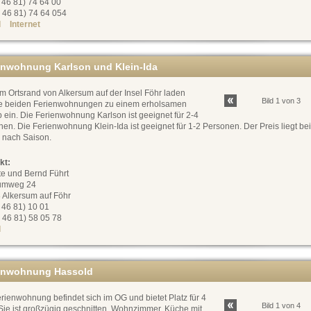
0 46 81) 74 64 00
 46 81) 74 64 054
l
Internet
enwohnung Karlson und Klein-Ida
m Ortsrand von Alkersum auf der Insel Föhr laden
Bild 1 von 3
e beiden Ferienwohnungen zu einem erholsamen
 ein. Die Ferienwohnung Karlson ist geeignet für 2-4
en. Die Ferienwohnung Klein-Ida ist geeignet für 1-2 Personen. Der Preis liegt bei
e nach Saison.
kt:
te und Bernd Führt
umweg 24
 Alkersum auf Föhr
0 46 81) 10 01
 46 81) 58 05 78
l
enwohnung Hassold
rienwohnung befindet sich im OG und bietet Platz für 4
Bild 1 von 4
Sie ist großzügig geschnitten, Wohnzimmer, Küche mit