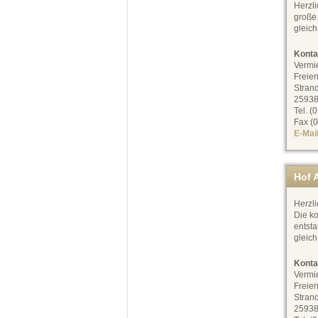
Herzl
große 
gleic
Konta
Vermi
Freien
Stran
25938
Tel. (
Fax (0
E-Mai
Hof 
Herzl
Die ko
entst
gleic
Konta
Vermi
Freien
Stran
25938