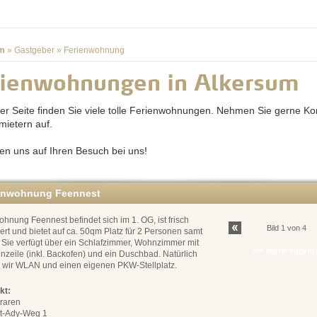
m
»
Gastgeber
»
Ferienwohnung
rienwohnungen in Alkersum
ser Seite finden Sie viele tolle Ferienwohnungen. Nehmen Sie gerne Ko
mietern auf.
uen uns auf Ihren Besuch bei uns!
enwohnung Feennest
hnung Feennest befindet sich im 1. OG, ist frisch
Bild 1 von 4
ert und bietet auf ca. 50qm Platz für 2 Personen samt
 Sie verfügt über ein Schlafzimmer, Wohnzimmer mit
>> mehr Inform
zeile (inkl. Backofen) und ein Duschbad. Natürlich
n wir WLAN und einen eigenen PKW-Stellplatz.
kt:
Braren
rt-Ady-Weg 1