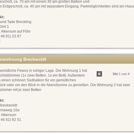
eschoß, ca. 70 qm mit einem 30 qm großen Balkon und
im Erdgeschoß, ca. 40 qm mit separatem Eingang. Parkmöglichkeiten sind am Haus
kt:
 und Tade Breckling
Klint 1
 Alkersum auf Föhr
0 46 81) 23 87
l
enwohnung Breckwoldt
gemütliche Fewos in ruhiger Lage. Die Wohnung 1 hat
Bild 1 von 4
chlafzimmer (1x zwei Betten, 1x ein Bett). Außerdem
s einen schönen Südbalkon für ein gemütliches
tück oder um den Blick in die Abendsonne zu genießen. Die Wohnung 2 hat zwei
zimmer mit je zwei Betten
kt:
Breckwoldt
umaweg 10a
 Alkersum
0 46 81) 82 51
l