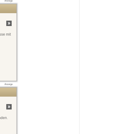
Anzeige
sse mit
Anzeige
nden.