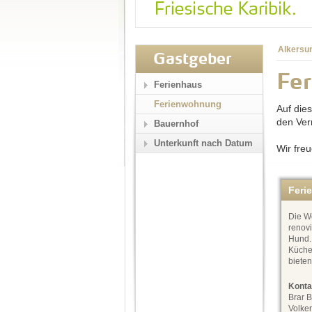
Alkersu
Gastgeber
Fe
Ferienhaus
Ferienwohnung
Auf die
den Ver
Bauernhof
Unterkunft nach Datum
Wir fre
Feri
Die Wo
renovi
Hund.
Küchen
biete
Konta
Brar 
Volke