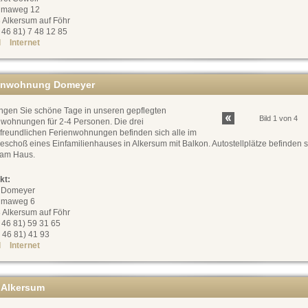
umaweg 12
 Alkersum auf Föhr
0 46 81) 7 48 12 85
l
Internet
enwohnung Domeyer
ingen Sie schöne Tage in unseren gepflegten
Bild 1 von 4
nwohnungen für 2-4 Personen. Die drei
rfreundlichen Ferienwohnungen befinden sich alle im
schoß eines Einfamilienhauses in Alkersum mit Balkon. Autostellplätze befinden s
 am Haus.
kt:
 Domeyer
umaweg 6
 Alkersum auf Föhr
0 46 81) 59 31 65
 46 81) 41 93
l
Internet
 Alkersum