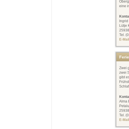
Oberg
eine 
Konta
Ingrid
Lütje 
25938
Tel. (
E-Mai
Feri
Zwei 
zwei S
gibt e
Frühs
Schlaf
Konta
Alma 
Petal
25938
Tel. (
E-Mai