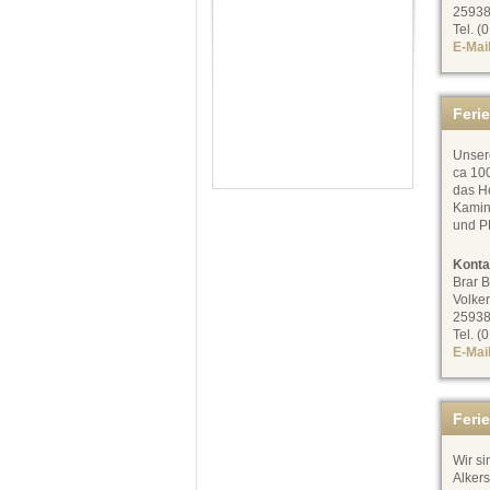
25938
Tel. (
E-Mai
Feri
Unsere
ca 10
das He
Kamin
und P
Konta
Brar 
Volke
25938
Tel. (
E-Mai
Feri
Wir si
Alker