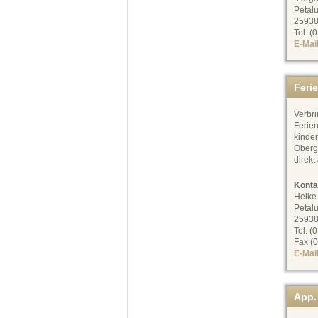
Petal
25938
Tel. (
E-Mai
Feri
Verbr
Ferie
kinde
Oberge
direkt
Konta
Heike
Petal
25938
Tel. (
Fax (0
E-Mai
App.