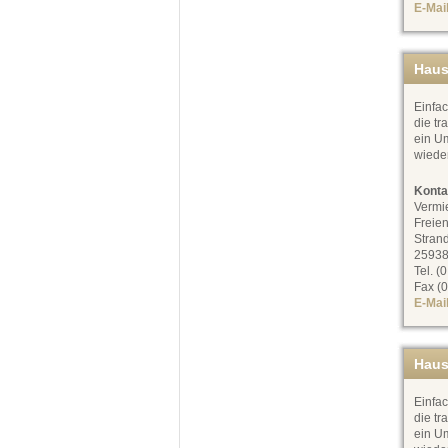
E-Mai
Haus
Einfac
die tr
ein Um
wiede
Konta
Vermi
Freien
Stran
25938
Tel. (
Fax (0
E-Mai
Haus
Einfac
die tr
ein Um