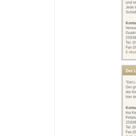
und re
Jede 
Schla
Konta
Verwa
Guati
25938
Tel. (
Fax (0
E-Mai
Det L
"Det L
Der g
die Ki
hier d
Konta
Ina Ke
Petal
25938
Tel. (
Fax (0