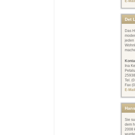
E-Mai
Det L
Das Ha
moder
jeden
Wohnb
mache
Konta
Ina Ke
Petal
25938
Tel. (
Fax (0
E-Mai
Hans
Sie su
dem h
2008 k
wurde