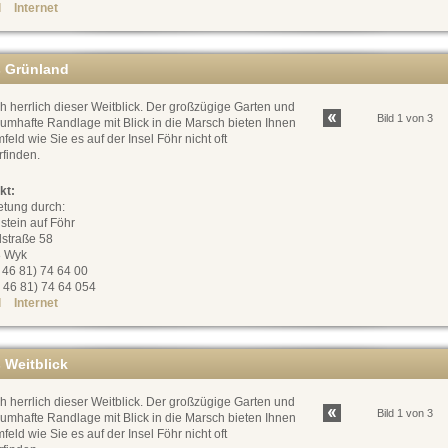
l
Internet
 Grünland
h herrlich dieser Weitblick. Der großzügige Garten und
Bild 1 von 3
aumhafte Randlage mit Blick in die Marsch bieten Ihnen
feld wie Sie es auf der Insel Föhr nicht oft
rfinden.
kt:
etung durch:
stein auf Föhr
dstraße 58
 Wyk
0 46 81) 74 64 00
 46 81) 74 64 054
l
Internet
 Weitblick
h herrlich dieser Weitblick. Der großzügige Garten und
Bild 1 von 3
aumhafte Randlage mit Blick in die Marsch bieten Ihnen
feld wie Sie es auf der Insel Föhr nicht oft