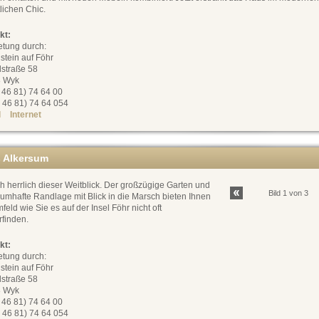
lichen Chic.
kt:
etung durch:
stein auf Föhr
dstraße 58
 Wyk
0 46 81) 74 64 00
 46 81) 74 64 054
l
Internet
 Alkersum
h herrlich dieser Weitblick. Der großzügige Garten und
Bild 1 von 3
aumhafte Randlage mit Blick in die Marsch bieten Ihnen
feld wie Sie es auf der Insel Föhr nicht oft
rfinden.
kt:
etung durch:
stein auf Föhr
dstraße 58
 Wyk
0 46 81) 74 64 00
 46 81) 74 64 054