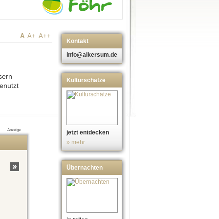
A
A+
A++
Kontakt
info@alkersum.de
sern
Kulturschätze
enutzt
Anzeige
jetzt entdecken
» mehr
Übernachten