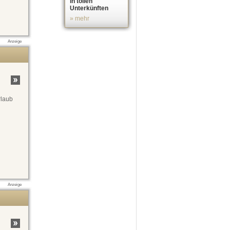
in tollen
Unterkünften
» mehr
Anzeige
rlaub
Anzeige