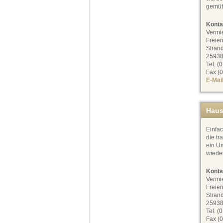
gemüt
Konta
Vermi
Freien
Stran
25938
Tel. (
Fax (0
E-Mai
Haus
Einfac
die tr
ein Um
wiede
Konta
Vermi
Freien
Stran
25938
Tel. (
Fax (0