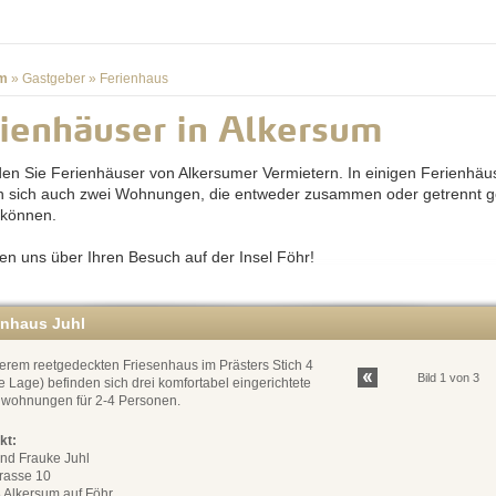
m
»
Gastgeber
»
Ferienhaus
ienhäuser in Alkersum
nden Sie Ferienhäuser von Alkersumer Vermietern. In einigen Ferienhäu
n sich auch zwei Wohnungen, die entweder zusammen oder getrennt g
 können.
uen uns über Ihren Besuch auf der Insel Föhr!
enhaus Juhl
erem reetgedeckten Friesenhaus im Prästers Stich 4
Bild 1 von 3
e Lage) befinden sich drei komfortabel eingerichtete
nwohnungen für 2-4 Personen.
kt:
und Frauke Juhl
trasse 10
 Alkersum auf Föhr