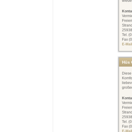
wiede
Konta
Vermi
Freien
Stran
25938
Tel. (
Fax (0
E-Mai
Hüs 
Diese
Komfor
liebev
große
Konta
Vermi
Freien
Stran
25938
Tel. (
Fax (0
E-Mai