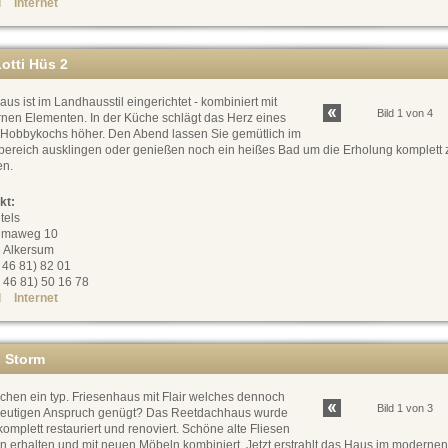
l
Internet
otti Hüs 2
us ist im Landhausstil eingerichtet - kombiniert mit
Bild 1 von 4
nen Elementen. In der Küche schlägt das Herz eines
 Hobbykochs höher. Den Abend lassen Sie gemütlich im
ereich ausklingen oder genießen noch ein heißes Bad um die Erholung komplett 
n.
kt:
tels
umaweg 10
 Alkersum
0 46 81) 82 01
 46 81) 50 16 78
l
Internet
 Storm
chen ein typ. Friesenhaus mit Flair welches dennoch
Bild 1 von 3
eutigen Anspruch genügt? Das Reetdachhaus wurde
omplett restauriert und renoviert. Schöne alte Fliesen
n erhalten und mit neuen Möbeln kombiniert. Jetzt erstrahlt das Haus im moderne