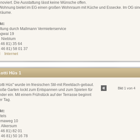
noviert. Die Ausstattung lässt keine Wünsche offen.
Wohnung bietet im EG einen großen Wohnraum mit Küche und Essecke. Im OG sin
fräume.
kt:
ltung durch Mallmann Vermieterservice
ngwai 19
 Nieblum
0 46 81) 35 64
 46 81) 58 01 37
l
Internet
otti Hüs 1
otti Hüs" wurde im friesischen Stil-mit Reetdach-gebaut.
Bild 1 von 4
roße Garten lockt zum Entspannen und zum Spielen für
nder ein. Mit einem Frühstück auf der Terrasse beginnt
er Tag.
kt:
tels
umaweg 10
 Alkersum
0 46 81) 82 01
 46 81) 50 16 78