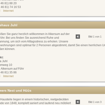
0 46 81) 88 20
 46 81) 74 16 53
l
Internet
ehaus Juhl
ißen Sie ganz herzlich willkommen in Alkersum auf der
Bild 1 von 1
Föhr. Bei uns finden Sie ausreichend Ruhe und
annung, um sich vom Alltagsstress zu erholen. Unsere
nwohnungen sind optimal für 2 Personen abgestimmt, damit Sie einen herrlichen U
ßen können.
kt:
a Juhl
umweg 10
 Alkersum auf Föhr
0 46 81) 35 86
l
Internet
iwers Nest und Hüüs
Hausteile liegen in einem historischen, reetgedeckten
Bild 1 von 3
de von 1848, komplett saniert und laufend neu möbliert