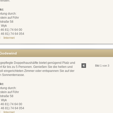
rfinden.
kt:
etung durch:
stein auf Föhr
dstraße 58
 Wyk
0 46 81) 74 64 00
 46 81) 74 64 054
l
Internet
Godewind
 gepflegte Doppelhaushälfte bietet genügend Platz und
Bild 1 von 3
t für bis zu 5 Personen. Genießen Sie die hellen und
oll eingerichteten Zimmer oder entspannen Sie auf der
n Sonnenterrasse.
kt:
etung durch:
stein auf Föhr
dstraße 58
 Wyk
0 46 81) 74 64 00
 46 81) 74 64 054
l
Internet