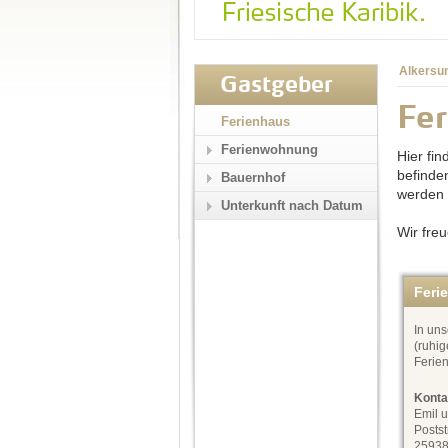
Alkersu
Gastgeber
Fer
Ferienhaus
Ferienwohnung
Hier fi
befinde
Bauernhof
werden
Unterkunft nach Datum
Wir fre
Feri
In uns
(ruhig
Ferie
Konta
Emil 
Posts
25938