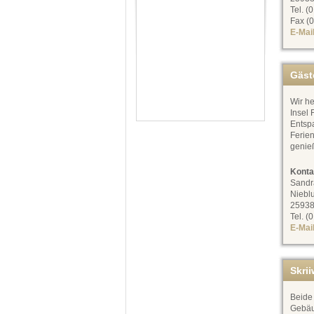
Tel. (
Fax (0
E-Mai
Gäst
Wir he
Insel 
Entsp
Ferie
genie
Konta
Sandr
Niebl
25938
Tel. (
E-Mai
Skri
Beide 
Gebäu