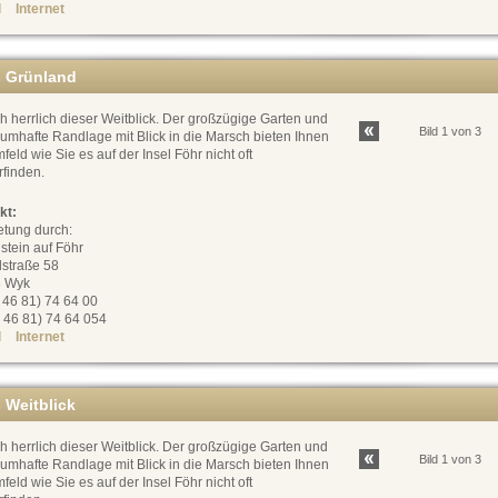
l
Internet
 Grünland
h herrlich dieser Weitblick. Der großzügige Garten und
Bild 1 von 3
aumhafte Randlage mit Blick in die Marsch bieten Ihnen
feld wie Sie es auf der Insel Föhr nicht oft
rfinden.
kt:
etung durch:
stein auf Föhr
dstraße 58
 Wyk
0 46 81) 74 64 00
 46 81) 74 64 054
l
Internet
 Weitblick
h herrlich dieser Weitblick. Der großzügige Garten und
Bild 1 von 3
aumhafte Randlage mit Blick in die Marsch bieten Ihnen
feld wie Sie es auf der Insel Föhr nicht oft