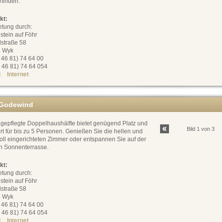
rfinden.
kt:
etung durch:
stein auf Föhr
dstraße 58
 Wyk
0 46 81) 74 64 00
 46 81) 74 64 054
l
Internet
Godewind
 gepflegte Doppelhaushälfte bietet genügend Platz und
Bild 1 von 3
t für bis zu 5 Personen. Genießen Sie die hellen und
oll eingerichteten Zimmer oder entspannen Sie auf der
n Sonnenterrasse.
kt:
etung durch:
stein auf Föhr
dstraße 58
 Wyk
0 46 81) 74 64 00
 46 81) 74 64 054
l
Internet