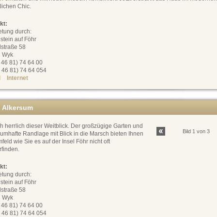
lichen Chic.
kt:
etung durch:
stein auf Föhr
dstraße 58
 Wyk
0 46 81) 74 64 00
 46 81) 74 64 054
l
Internet
 Alkersum
h herrlich dieser Weitblick. Der großzügige Garten und
Bild 1 von 3
aumhafte Randlage mit Blick in die Marsch bieten Ihnen
feld wie Sie es auf der Insel Föhr nicht oft
rfinden.
kt:
etung durch:
stein auf Föhr
dstraße 58
 Wyk
0 46 81) 74 64 00
 46 81) 74 64 054