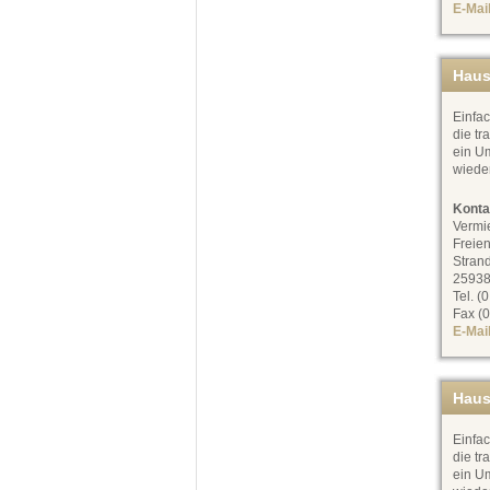
E-Mai
Haus
Einfac
die tr
ein Um
wiede
Konta
Vermi
Freien
Stran
25938
Tel. (
Fax (0
E-Mai
Haus
Einfac
die tr
ein Um