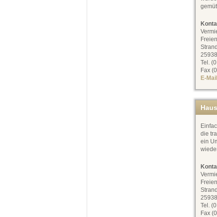
gemüt
Konta
Vermi
Freien
Stran
25938
Tel. (
Fax (0
E-Mai
Haus
Einfac
die tr
ein Um
wiede
Konta
Vermi
Freien
Stran
25938
Tel. (
Fax (0