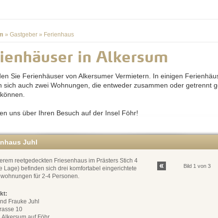
m
»
Gastgeber
»
Ferienhaus
ienhäuser in Alkersum
nden Sie Ferienhäuser von Alkersumer Vermietern. In einigen Ferienhäu
n sich auch zwei Wohnungen, die entweder zusammen oder getrennt g
 können.
uen uns über Ihren Besuch auf der Insel Föhr!
enhaus Juhl
erem reetgedeckten Friesenhaus im Prästers Stich 4
Bild 1 von 3
e Lage) befinden sich drei komfortabel eingerichtete
nwohnungen für 2-4 Personen.
kt:
und Frauke Juhl
trasse 10
 Alkersum auf Föhr