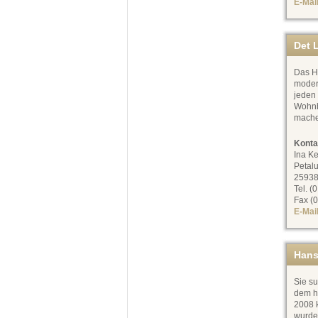
E-Mai
Det L
Das Ha
moder
jeden
Wohnb
mache
Konta
Ina Ke
Petal
25938
Tel. (
Fax (0
E-Mai
Hans
Sie su
dem h
2008 k
wurde