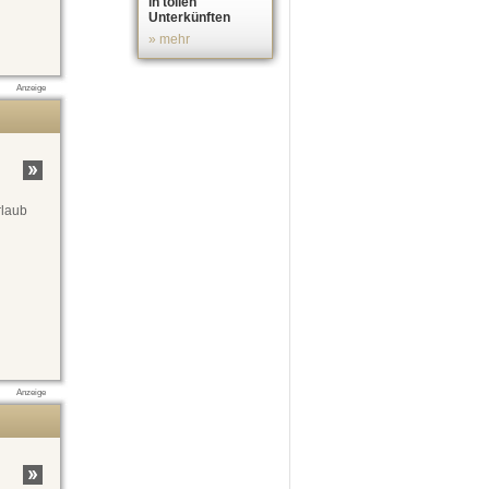
in tollen
Unterkünften
» mehr
Anzeige
rlaub
Anzeige