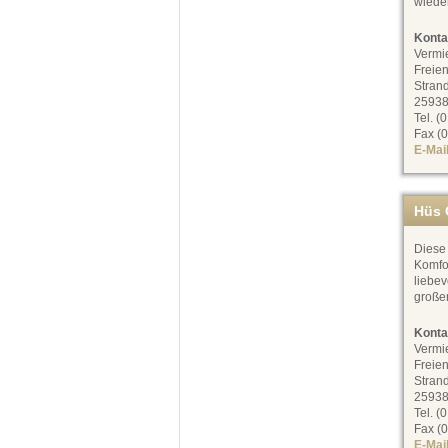
wiede
Konta
Vermi
Freien
Stran
25938
Tel. (
Fax (0
E-Mai
Hüs 
Diese
Komfor
liebev
große
Konta
Vermi
Freien
Stran
25938
Tel. (
Fax (0
E-Mai