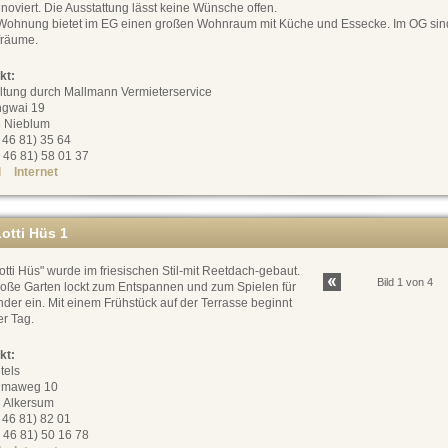
noviert. Die Ausstattung lässt keine Wünsche offen.
Wohnung bietet im EG einen großen Wohnraum mit Küche und Essecke. Im OG sin
fräume.
kt:
ltung durch Mallmann Vermieterservice
ngwai 19
 Nieblum
0 46 81) 35 64
 46 81) 58 01 37
l
Internet
otti Hüs 1
otti Hüs" wurde im friesischen Stil-mit Reetdach-gebaut.
Bild 1 von 4
roße Garten lockt zum Entspannen und zum Spielen für
nder ein. Mit einem Frühstück auf der Terrasse beginnt
er Tag.
kt:
tels
umaweg 10
 Alkersum
0 46 81) 82 01
 46 81) 50 16 78