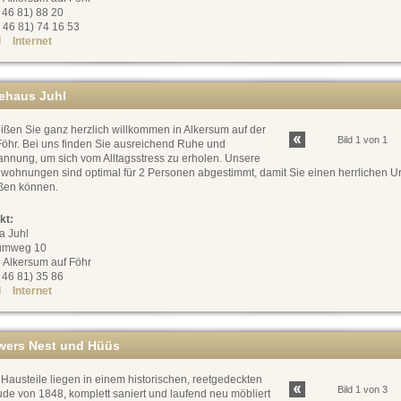
0 46 81) 88 20
 46 81) 74 16 53
l
Internet
ehaus Juhl
ißen Sie ganz herzlich willkommen in Alkersum auf der
Bild 1 von 1
Föhr. Bei uns finden Sie ausreichend Ruhe und
annung, um sich vom Alltagsstress zu erholen. Unsere
nwohnungen sind optimal für 2 Personen abgestimmt, damit Sie einen herrlichen U
ßen können.
kt:
a Juhl
umweg 10
 Alkersum auf Föhr
0 46 81) 35 86
l
Internet
iwers Nest und Hüüs
Hausteile liegen in einem historischen, reetgedeckten
Bild 1 von 3
de von 1848, komplett saniert und laufend neu möbliert