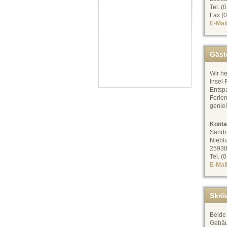
Tel. (
Fax (0
E-Mai
Gäst
Wir he
Insel 
Entsp
Ferie
genie
Konta
Sandr
Niebl
25938
Tel. (
E-Mai
Skri
Beide 
Gebäu