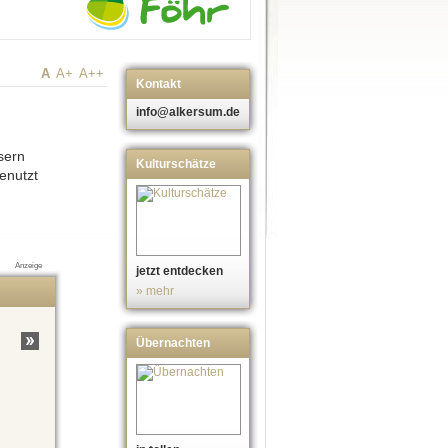
A
A+
A++
Kontakt
info@alkersum.de
sern
Kulturschätze
enutzt
Anzeige
jetzt entdecken
» mehr
Übernachten