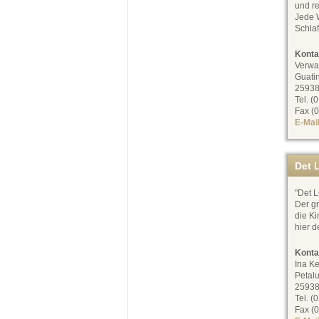
und re
Jede 
Schla
Konta
Verwa
Guati
25938
Tel. (
Fax (0
E-Mai
Det L
"Det L
Der g
die Ki
hier d
Konta
Ina Ke
Petal
25938
Tel. (
Fax (0