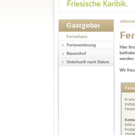
Alkersu
Gastgeber
Fer
Ferienhaus
Ferienwohnung
Hier fi
befinde
Bauernhof
werden
Unterkunft nach Datum
Wir fre
Feri
In uns
(ruhig
Ferie
Konta
Emil 
Posts
25938