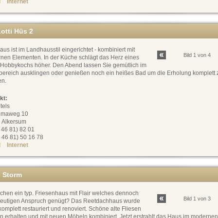
l
Internet
otti Hüs 2
us ist im Landhausstil eingerichtet - kombiniert mit
Bild 1 von 4
nen Elementen. In der Küche schlägt das Herz eines
 Hobbykochs höher. Den Abend lassen Sie gemütlich im
ereich ausklingen oder genießen noch ein heißes Bad um die Erholung komplett 
n.
kt:
tels
umaweg 10
 Alkersum
0 46 81) 82 01
 46 81) 50 16 78
l
Internet
 Storm
chen ein typ. Friesenhaus mit Flair welches dennoch
Bild 1 von 3
eutigen Anspruch genügt? Das Reetdachhaus wurde
omplett restauriert und renoviert. Schöne alte Fliesen
n erhalten und mit neuen Möbeln kombiniert. Jetzt erstrahlt das Haus im moderne